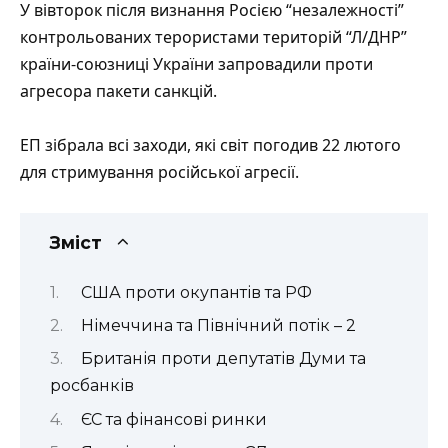
У вівторок після визнання Росією “незалежності”
контрольованих терористами територій “Л/ДНР”
країни-союзниці України запровадили проти
агресора пакети санкцій.
ЕП зібрала всі заходи, які світ погодив 22 лютого
для стримування російської агресії.
Зміст
США проти окупантів та РФ
Німеччина та Північний потік – 2
Британія проти депутатів Думи та
росбанків
ЄС та фінансові ринки