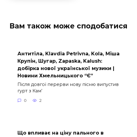
Вам також може сподобатися
Антитіла, Klavdia Petrivna, Kola, Міша
Крупін, Шугар, Zapaska, Kalush:
добірка нової української музики |
Новини Хмельницького “Є”
Після довгої перерви нову пісню випустив
гурт з Кам’
0
2
Що впливає на ціну пального в