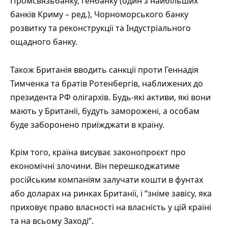
Промсвязьбанку, Генбанку (один з найбільших
банків Криму – ред.), Чорноморського банку
розвитку та реконструкції та Індустріального
ощадного банку.
Також Британія вводить санкції проти Геннадія
Тимченка та братів Ротенбергів, наближених до
президента РФ олігархів. Будь-які активи, які вони
мають у Британії, будуть заморожені, а особам
буде заборонено приїжджати в країну.
Крім того, країна висуває законопроєкт про
економічні злочини. Він перешкоджатиме
російським компаніям залучати кошти в фунтах
або доларах на ринках Британії, і “зніме завісу, яка
приховує право власності на власність у цій країні
та на всьому Заході”.