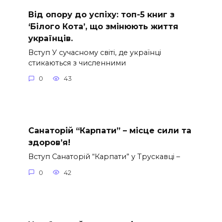
Від опору до успіху: топ-5 книг з
‘Білого Кота’, що змінюють життя
українців.
Вступ У сучасному світі, де українці
стикаються з численними
0
43
Санаторій “Карпати” – місце сили та
здоров’я!
Вступ Санаторій “Карпати” у Трускавці –
0
42