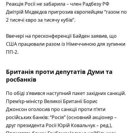
Реакція Росії не забарила – член Радбезу РФ
Дмітрій Мєдвєдєв пригрозив європейцям “газом по
2 тисячі євро за тисячу кубів”.
Ввечері на пресконференції Байден заявив, що
США працювали разом із Німеччиною для зупинки
ПП-2.
Британія проти депутатів Думи та
росбанків
По обіді з’явився наступний пакет західних санкцій.
Прем’єр-міністр Великої Британії Борис
Джонсон
оголосив про санкції
проти п’яти
російських банків: “Росія” (основний акціонер –
друг президента Росії Юрій Ковальчук – ред.),