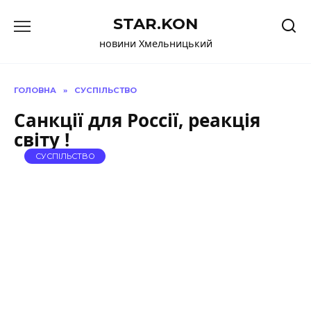
Перейти
STAR.KON
до
вмісту
новини Хмельницький
ГОЛОВНА
»
СУСПІЛЬСТВО
Санкції для Россії, реакція
світу !
СУСПІЛЬСТВО