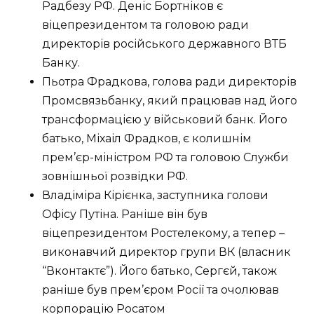
Радбезу РФ. Деніс Бортніков є
віцепрезидентом та головою ради
директорів російського державного ВТБ
Банку.
Пьотра Фрадкова, голова ради директорів
Промсвязьбанку, який працював над його
трансформацією у військовий банк. Його
батько, Міхаіл Фрадков, є колишнім
прем’єр-міністром РФ та головою Служби
зовнішньої розвідки РФ.
Владіміра Кірієнка, заступника голови
Офісу Путіна. Раніше він був
віцепрезидентом Ростелекому, а тепер –
виконавчий директор групи ВК (власник
“Вконтактє”). Його батько, Сергєй, також
раніше був прем’єром Росії та очолював
корпорацію Росатом