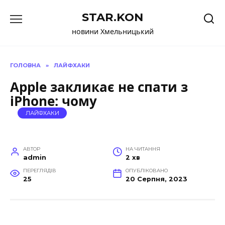
Перейти
STAR.KON
до
вмісту
новини Хмельницький
ГОЛОВНА
»
ЛАЙФХАКИ
Apple закликає не спати з
iPhone: чому
ЛАЙФХАКИ
АВТОР
НА ЧИТАННЯ
admin
2 хв
ПЕРЕГЛЯДІВ
ОПУБЛІКОВАНО
25
20 Серпня, 2023