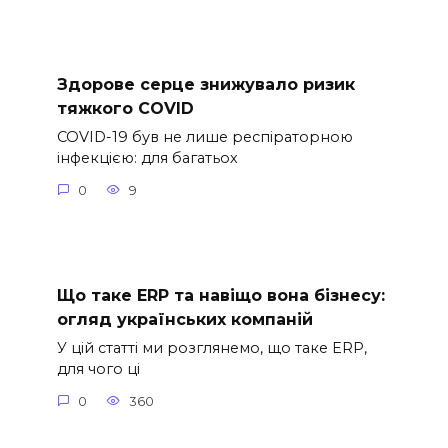
Здорове серце знижувало ризик
тяжкого COVID
COVID-19 був не лише респіраторною
інфекцією: для багатьох
0
9
Що таке ERP та навіщо вона бізнесу:
огляд українських компаній
У цій статті ми розглянемо, що таке ERP,
для чого ці
0
360