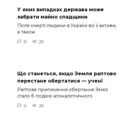
У яких випадках держава може
забрати майно спадщини
Після смерті людини в Україні всі її активи,
а також
0
25
Що станеться, якщо Земля раптово
перестане обертатися — учені
Раптове припинення обертання Землі
стало б подією апокаліптичного
0
25