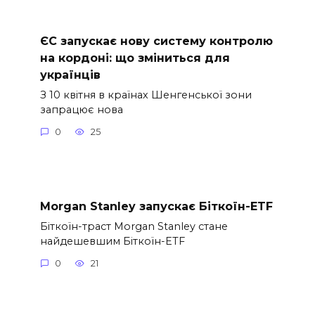
ЄС запускає нову систему контролю
на кордоні: що зміниться для
українців
З 10 квітня в країнах Шенгенської зони
запрацює нова
0
25
Morgan Stanley запускає Біткоїн-ETF
Біткоїн-траст Morgan Stanley стане
найдешевшим Біткоїн-ETF
0
21