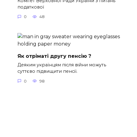
Комітет Верховної Ради України з питань
податкової
0
48
Як отріматі другу пенсію ?
Деяким українцям після війни можуть
суттєво підвищити пенсії.
0
98