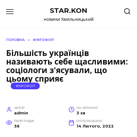
Перейти
STAR.KON
до
вмісту
новини Хмельницький
ГОЛОВНА
»
#INFOФОП
Більшість українців
називають себе щасливими:
соціологи з'ясували, що
цьому сприяє
#INFOФОП
АВТОР
НА ЧИТАННЯ
admin
3 хв
ПЕРЕГЛЯДІВ
ОПУБЛІКОВАНО
36
14 Лютого, 2022