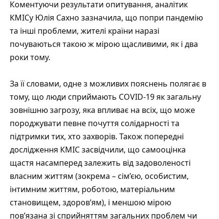
Коментуючи результати опитування, аналітик
КМІСу Юлія Сахно зазначила, що попри пандемію
та інші проблеми, жителі країни наразі
почуваються такою ж мірою щасливими, як і два
роки тому.
За її словами, одне з можливих пояснень полягає в
тому, що люди сприймають COVID-19 як загальну
зовнішню загрозу, яка впливає на всіх, що може
породжувати певне почуття солідарності та
підтримки тих, хто захворів. Також попередні
дослідження КМІС засвідчили, що самооцінка
щастя насамперед залежить від задоволеності
власним життям (зокрема – сім’єю, особистим,
інтимним життям, роботою, матеріальним
становищем, здоров’ям), і меншою мірою
пов’язана зі сприйняттям загальних проблем чи