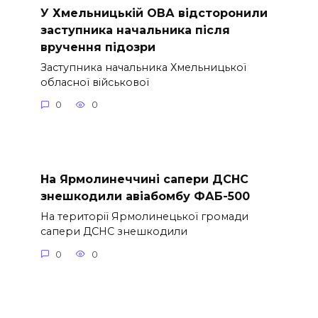
У Хмельницькій ОВА відсторонили
заступника начальника після
вручення підозри
Заступника начальника Хмельницької
обласної військової
0
0
На Ярмолинеччині сапери ДСНС
знешкодили авіабомбу ФАБ-500
На території Ярмолинецької громади
сапери ДСНС знешкодили
0
0