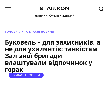
Перейти
STAR.KON
до
вмісту
новини Хмельницький
ГОЛОВНА
»
ОБЛАСНІ НОВИНИ
Буковель – для захисників, а
не для ухилянтів: танкістам
Залізної бригади
влаштували відпочинок у
горах
ОБЛАСНІ НОВИНИ