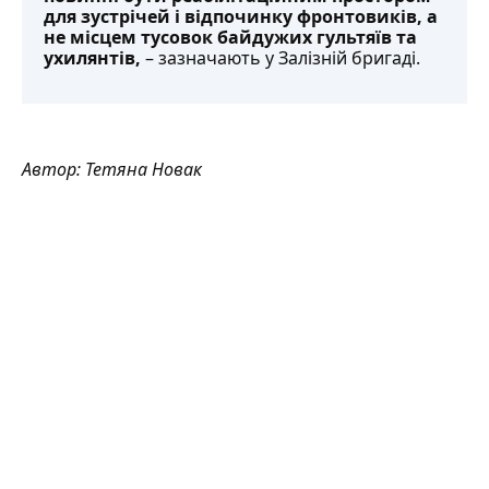
для зустрічей і відпочинку фронтовиків, а
не місцем тусовок байдужих гультяїв та
ухилянтів,
–
зазначають
у Залізній бригаді.
Автор:
Тетяна Новак