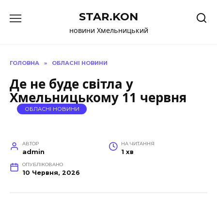
Перейти
STAR.KON
до
вмісту
новини Хмельницький
ГОЛОВНА
»
ОБЛАСНІ НОВИНИ
Де не буде світла у
Хмельницькому 11 червня
ОБЛАСНІ НОВИНИ
АВТОР
НА ЧИТАННЯ
admin
1 хв
ОПУБЛІКОВАНО
10 Червня, 2026