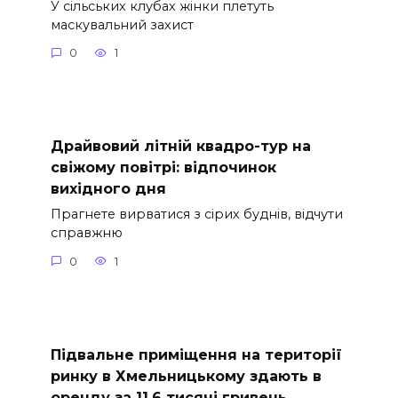
У сільських клубах жінки плетуть
маскувальний захист
0
1
Драйвовий літній квадро-тур на
свіжому повітрі: відпочинок
вихідного дня
Прагнете вирватися з сірих буднів, відчути
справжню
0
1
Підвальне приміщення на території
ринку в Хмельницькому здають в
оренду за 11,6 тисячі гривень