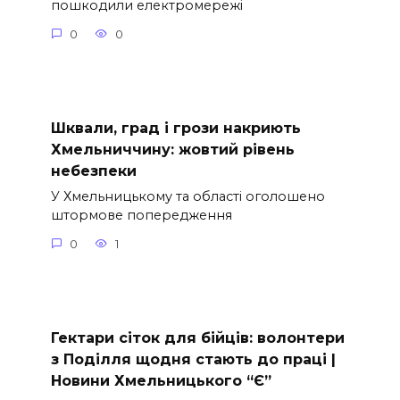
пошкодили електромережі
0
0
Шквали, град і грози накриють
Хмельниччину: жовтий рівень
небезпеки
У Хмельницькому та області оголошено
штормове попередження
0
1
Гектари сіток для бійців: волонтери
з Поділля щодня стають до праці |
Новини Хмельницького “Є”