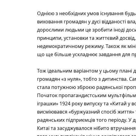
Однією з необхідних умов існування буд
виховання громадян у дусі відданості влад
дорослими людьми це зробити іноді доси
принципи, установки та життєвий досвід,
недемократичному режиму. Також як мін
що ще більше ускладнює завдання для п
Тож ідеальним варіантом у цьому плані 
громадян «з нуля», тобто з дитинства. Са
стала потужною зброєю радянської проп
Початок пропагандистським мультфільмам
іграшки» 1924 року випуску та «Китай у в
висміювався «буржуазний спосіб життя» 
радянських підприємців того періоду. У
Китаї та засуджувалося нібито втручання