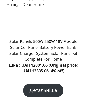
:
мозку…
Read more
Вчені
пов’язали
ріст
мозку
людини
з
Solar Panels 500W 250W 18V Flexible
цукрами
Solar Cell Panel Battery Power Bank
в
Solar Charger System Solar Panel Kit
раціоні
Complete For Home
Ціна : UAH 12801.66 (Original price:
UAH 13335.06, 4% off)
Детальніше