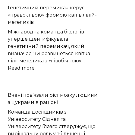
|
і
Генетичний перемикач керує
Новини
шквали:
«право-лівою» формою квітів лілій-
Хмельницького
яку
метеликів
“Є”
погоду
чекати
Міжнародна команда біологів
на
уперше ідентифікувала
Хмельниччині
генетичний перемикач, який
8
визначає, чи розвинеться квітка
серпня
лілії-метелика з «лівобічною»…
:
Read more
Генетичний
перемикач
керує
Вчені пов’язали ріст мозку людини
«право-
з цукрами в раціоні
лівою»
формою
Команда дослідників з
квітів
Університету Сіднея та
лілій-
Університету Глазго стверджує, що
метеликів
вирішальну роль у збільшенні