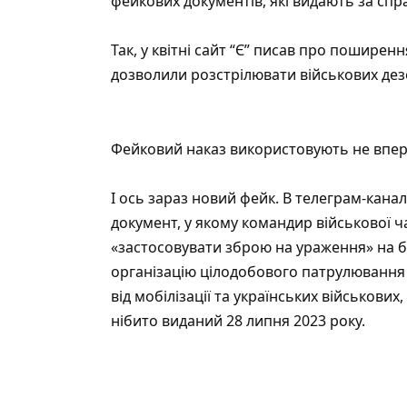
фейкових документів, які видають за спр
Так, у квітні сайт “Є” писав про
поширення
дозволили розстрілювати військових дез
Фейковий наказ використовують не впе
І ось зараз новий фейк. В телеграм-кана
документ, у якому командир військової ч
«застосовувати зброю на ураження» на б
організацію цілодобового патрулювання 
від мобілізації та українських військових
нібито виданий 28 липня 2023 року.