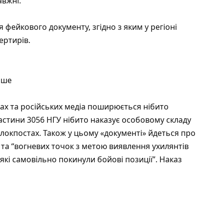
авжні.
 фейкового документу
, згідно з яким у регіоні
ертирів.
рше
лах та російських медіа поширюється нібито
астини 3056 НГУ нібито наказує особовому складу
локпостах. Також у цьому «документі» йдеться про
та “вогневих точок з метою виявлення ухилянтів
, які самовільно покинули бойові позиції”. Наказ