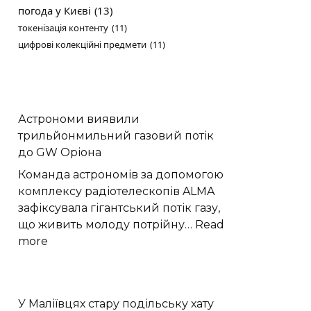
погода у Києві
(13)
токенізація контенту
(11)
цифрові колекційні предмети
(11)
Астрономи виявили
трильйонмильний газовий потік
до GW Оріона
Команда астрономів за допомогою
комплексу радіотелескопів ALMA
зафіксувала гігантський потік газу,
що живить молоду потрійну…
Read
:
more
Астрономи
виявили
трильйонмильний
У Маліївцях стару подільську хату
газовий