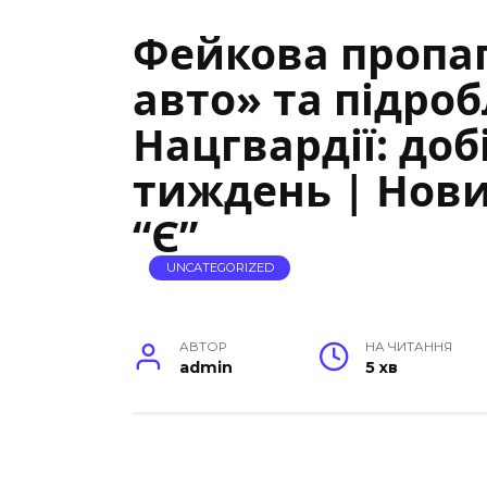
Фейкова пропа
авто» та підроб
Нацгвардії: доб
тиждень | Нов
“Є”
UNCATEGORIZED
АВТОР
НА ЧИТАННЯ
admin
5 хв