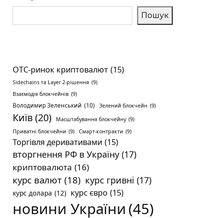
Пошук
OTC-ринок криптовалют
(15)
Sidechains та Layer 2-рішення
(9)
Взаємодія блокчейнів
(9)
Володимир Зеленський
(10)
Зелений блокчейн
(9)
Київ
(20)
Масштабування блокчейну
(9)
Приватні блокчейни
(9)
Смарт-контракти
(9)
Торгівля деривативами
(15)
вторгнення РФ в Україну
(17)
криптовалюта
(16)
курс валют
(18)
курс гривні
(17)
курс євро
(15)
курс долара
(12)
новини України
(45)