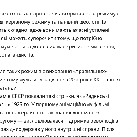
ь-якого тоталітарного чи авторитарного режиму є
і, керівному режиму та панівній ідеології. Із
ть складно, адже вони мають власні усталені
 які можуть суперечити тому, що потрібно
імум частина дорослих має критичне мислення,
ропагандистів.
для таких режимів є виховання «правильних»
ме тому мультиплікація ще з 20-х років ХХ століття
аганди.
 в СРСР поклали такі стрічки, як «Радянські
огні» 1925-го. У першому анімаційному фільмі
та ненажерливість так званих «непманів» —
 другому — висловлювалася підтримка революції в
 західних держав у його внутрішні справи. Після