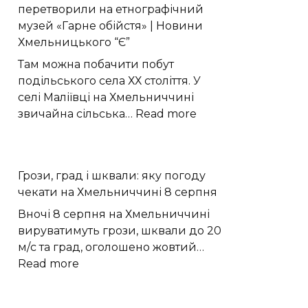
перетворили на етнографічний
потік
музей «Гарне обійстя» | Новини
до
Хмельницького “Є”
GW
Оріона
Там можна побачити побут
подільського села ХХ століття. У
селі Маліївці на Хмельниччині
:
звичайна сільська…
Read more
У
Маліївцях
стару
Грози, град і шквали: яку погоду
подільську
чекати на Хмельниччині 8 серпня
хату
перетворили
Вночі 8 серпня на Хмельниччині
на
вируватимуть грози, шквали до 20
етнографічний
м/с та град, оголошено жовтий…
музей
:
Read more
«Гарне
Грози,
обійстя»
град