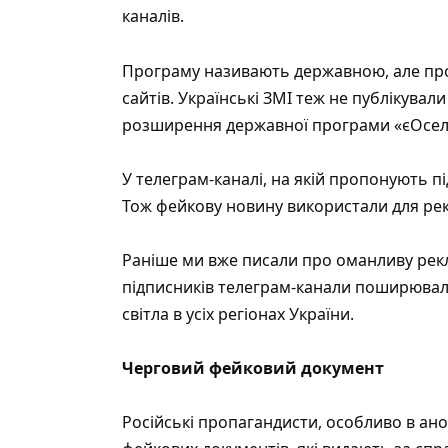
каналів.
Програму називають державною, але про
сайтів. Українські ЗМІ теж не публікувал
розширення державної програми «єОселя
У телеграм-каналі, на якій пропонують п
Тож фейкову новину використали для рек
Раніше ми вже писали про оманливу рекл
підписників телеграм-канали поширювал
світла в усіх регіонах України.
Черговий фейковий документ
Російські пропагандисти, особливо в ан