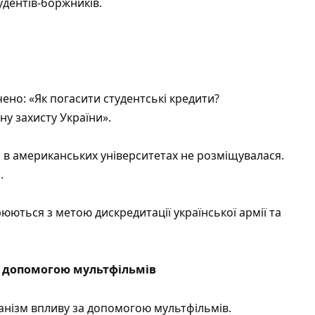
удентів-боржників.
ено: «Як погасити студентські кредити?
у захисту України».
 в американських університетах не розміщувалася.
.
ються з метою дискредитації української армії та
а допомогою мультфільмів
нізм впливу за допомогою мультфільмів.