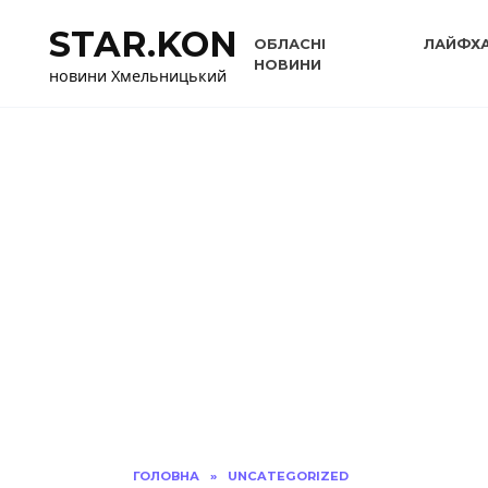
Перейти
STAR.KON
до
ОБЛАСНІ
ЛАЙФХ
вмісту
НОВИНИ
новини Хмельницький
ГОЛОВНА
»
UNCATEGORIZED