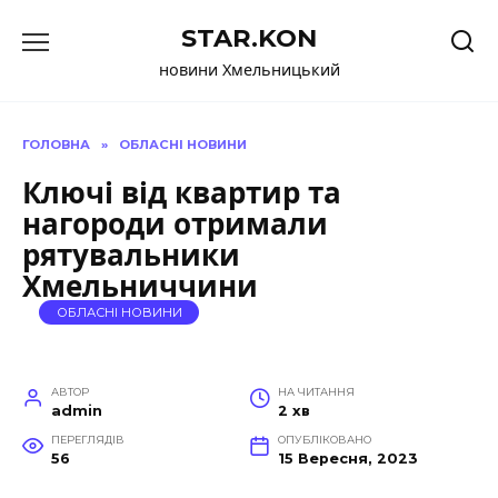
Перейти
STAR.KON
до
вмісту
новини Хмельницький
ГОЛОВНА
»
ОБЛАСНІ НОВИНИ
Ключі від квартир та
нагороди отримали
рятувальники
Хмельниччини
ОБЛАСНІ НОВИНИ
АВТОР
НА ЧИТАННЯ
admin
2 хв
ПЕРЕГЛЯДІВ
ОПУБЛІКОВАНО
56
15 Вересня, 2023