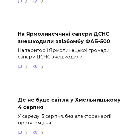
0
0
На Ярмолинеччині сапери ДСНС
знешкодили авіабомбу ФАБ-500
На території Ярмолинецької громади
сапери ДСНС знешкодили
0
0
Де не буде світла у Хмельницькому
4 серпня
У середу, 5 серпня, без електроенергії
протягом дня
0
0