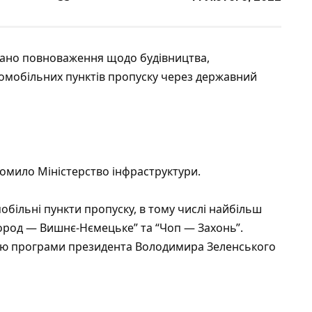
адано повноваження щодо будівництва,
томобільних пунктів пропуску через державний
домило
Міністерство інфраструктури.
більні пункти пропуску, в тому числі найбільш
ород — Вишнє-Нємецьке” та “Чоп — Захонь”.
ою програми президента Володимира Зеленського