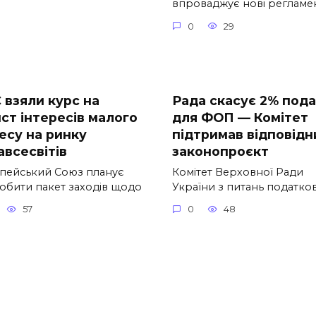
впроваджує нові регламе
0
29
 взяли курс на
Рада скасує 2% под
ист інтересів малого
для ФОП — Комітет
есу на ринку
підтримав відповідн
авсесвітів
законопроєкт
пейський Союз планує
Комітет Верховної Ради
обити пакет заходів щодо
України з питань податко
57
0
48