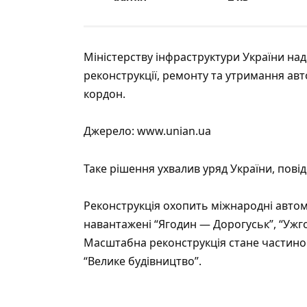
Міністерству інфраструктури України н
реконструкції, ремонту та утримання ав
кордон.
Джерело:
www.unian.ua
Таке рішення ухвалив уряд України,
пові
Реконструкція охопить міжнародні автомо
навантажені “Ягодин — Дорогуськ”, “Ужг
Масштабна реконструкція стане частин
“Велике будівництво”.