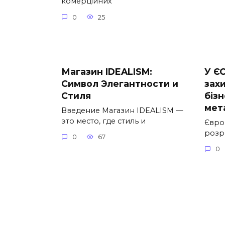
комерційних
0
25
Магазин IDEALISM:
У ЄС
Символ Элегантности и
зах
Стиля
бізн
мет
Введение Магазин IDEALISM —
это место, где стиль и
Євро
розр
0
67
0