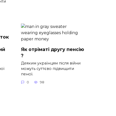
нти
аток
ий
Як отріматі другу пенсію
?
Деяким українцям після війни
вої
можуть суттєво підвищити
пенсії.
0
98