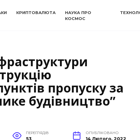
АКИ
КРИПТОВАЛЮТА
НАУКА ПРО
ТЕХНОЛО
КОСМОС
нфраструктури
струкцію
унктів пропуску за
ике будівництво”
ПЕРЕГЛЯДІВ
ОПУБЛІКОВАНО
53
14 Лютого, 2022