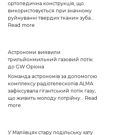
ортопедична конструкція, що
використовується при значному
руйнуванні твердих тканин зуба…
:
Read more
Коронки
на
зуби
Астрономи виявили
–
трильйонмильний газовий потік
це
до GW Оріона
бездоганне
рішення
Команда астрономів за допомогою
для
комплексу радіотелескопів ALMA
відновлення
зафіксувала гігантський потік газу,
пошкоджених
що живить молоду потрійну…
Read
зубів
:
more
Астрономи
виявили
трильйонмильний
У Маліївцях стару подільську хату
газовий