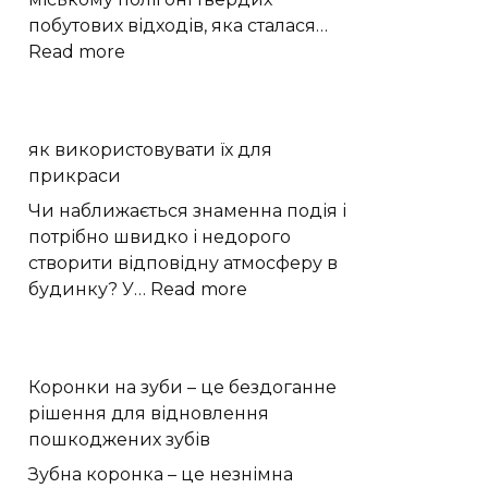
побутових відходів, яка сталася…
:
Read more
Пожежа
на
сміттєзвалищі
як використовувати їх для
Кам’янця:
прикраси
що
встановлюватиме
Чи наближається знаменна подія і
комісія
потрібно швидко і недорого
створити відповідну атмосферу в
:
будинку? У…
Read more
як
використовувати
їх
Коронки на зуби – це бездоганне
для
рішення для відновлення
прикраси
пошкоджених зубів
Зубна коронка – це незнімна