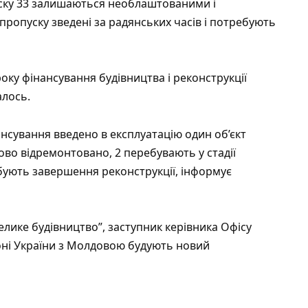
уску 33 залишаються необлаштованими і
ропуску зведені за радянських часів і потребують
оку фінансування будівництва і реконструкції
алось.
нсування введено в експлуатацію один об’єкт
ово відремонтовано, 2 перебувають у стадії
бують завершення реконструкції, інформує
ике будівництво”, заступник керівника Офісу
ні України з Молдовою будують новий