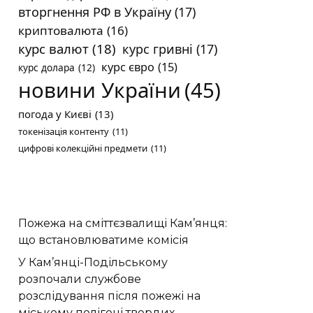
вторгнення РФ в Україну
(17)
криптовалюта
(16)
курс валют
(18)
курс гривні
(17)
курс євро
(15)
курс долара
(12)
новини України
(45)
погода у Києві
(13)
токенізація контенту
(11)
цифрові колекційні предмети
(11)
Пожежа на сміттєзвалищі Кам’янця:
що встановлюватиме комісія
У Кам’янці-Подільському
розпочали службове
розслідування після пожежі на
міському полігоні твердих