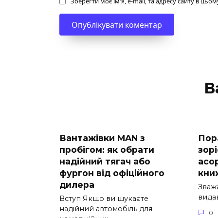
Зберегти моє ім'я, e-mail, та адресу сайту в ць
В
Вантажівки MAN з
Пор
пробігом: як обрати
зор
надійний тягач або
асо
фургон від офіційного
кни
дилера
Зваж
вида
Вступ Якщо ви шукаєте
надійний автомобіль для
0