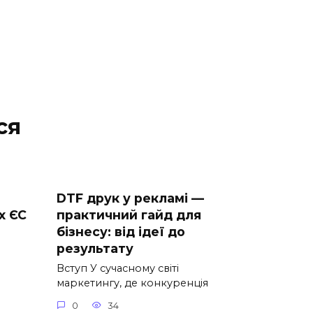
ся
DTF друк у рекламі —
х ЄС
практичний гайд для
бізнесу: від ідеї до
результату
Вступ У сучасному світі
маркетингу, де конкуренція
0
34