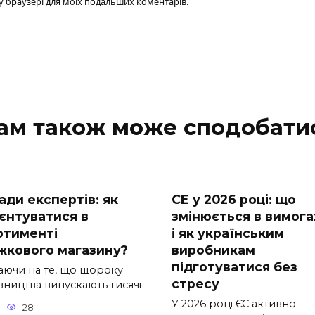
ому браузері для моїх подальших коментарів.
ам також може сподобати
ади експертів: як
СE у 2026 році: що
ієнтуватися в
змінюється в вимога
ртименті
і як українським
жкового магазину?
виробникам
підготуватися без
аючи на те, що щороку
стресу
вництва випускають тисячі
У 2026 році ЄС активно
28