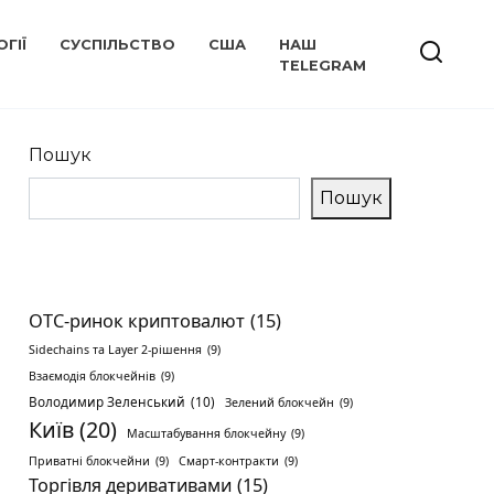
ГІЇ
СУСПІЛЬСТВО
США
НАШ
TELEGRAM
Пошук
Пошук
OTC-ринок криптовалют
(15)
Sidechains та Layer 2-рішення
(9)
Взаємодія блокчейнів
(9)
Володимир Зеленський
(10)
Зелений блокчейн
(9)
Київ
(20)
Масштабування блокчейну
(9)
Приватні блокчейни
(9)
Смарт-контракти
(9)
Торгівля деривативами
(15)