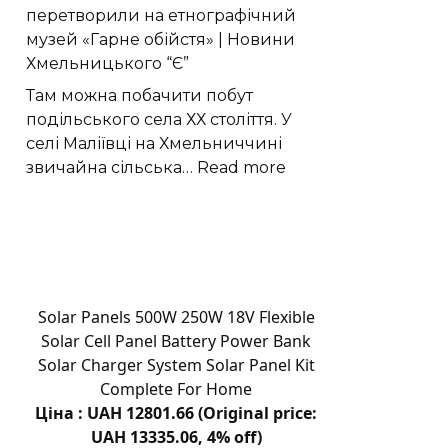
перетворили на етнографічний
потік
музей «Гарне обійстя» | Новини
до
Хмельницького “Є”
GW
Оріона
Там можна побачити побут
подільського села ХХ століття. У
селі Маліївці на Хмельниччині
:
звичайна сільська…
Read more
У
Маліївцях
стару
подільську
хату
перетворили
Solar Panels 500W 250W 18V Flexible
на
Solar Cell Panel Battery Power Bank
етнографічний
Solar Charger System Solar Panel Kit
музей
Complete For Home
«Гарне
Ціна : UAH 12801.66 (Original price:
обійстя»
UAH 13335.06, 4% off)