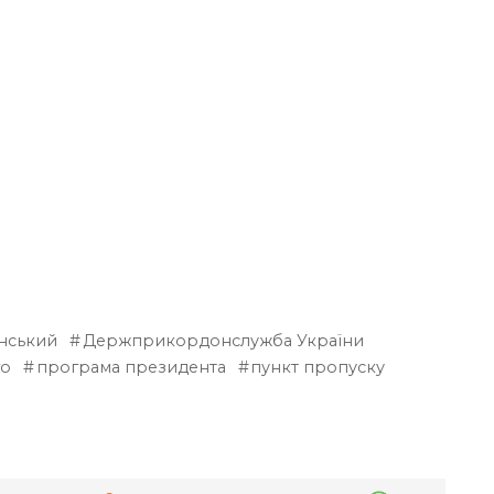
нський
Держприкордонслужба України
го
програма президента
пункт пропуску