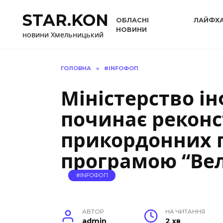
Перейти
STAR.KON
до
ОБЛАСНІ
ЛАЙФХ
вмісту
НОВИНИ
новини Хмельницький
ГОЛОВНА
»
#INFOФОП
Міністерство і
починає рекон
прикордонних п
програмою “Вел
#INFOФОП
АВТОР
НА ЧИТАННЯ
admin
2 хв