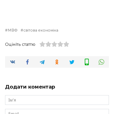
МВФ
світова економіка
Оцініть статтю
Додати коментар
Ім'я
Email