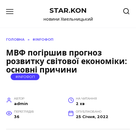
Перейти
STAR.KON
до
вмісту
новини Хмельницький
ГОЛОВНА
»
#INFOФОП
МВФ погіршив прогноз
розвитку світової економіки:
основні причини
#INFOФОП
АВТОР
НА ЧИТАННЯ
admin
2 хв
ПЕРЕГЛЯДІВ
ОПУБЛІКОВАНО
36
25 Січня, 2022