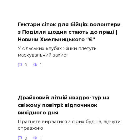
Гектари сіток для бійців: волонтери
з Поділля щодня стають до праці |
Новини Хмельницького “Є”
У сільських клубах жінки плетуть
маскувальний захист
0
1
Драйвовий літній квадро-тур на
свіжому повітрі: відпочинок
вихідного дня
Прагнете вирватися з сірих буднів, відчути
справжню
0
1