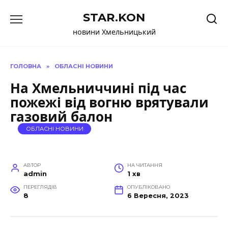
Перейти
STAR.KON
до
вмісту
новини Хмельницький
ГОЛОВНА
»
ОБЛАСНІ НОВИНИ
На Хмельниччині під час
пожежі від вогню врятували
газовий балон
ОБЛАСНІ НОВИНИ
АВТОР
НА ЧИТАННЯ
admin
1 хв
ПЕРЕГЛЯДІВ
ОПУБЛІКОВАНО
8
6 Вересня, 2023