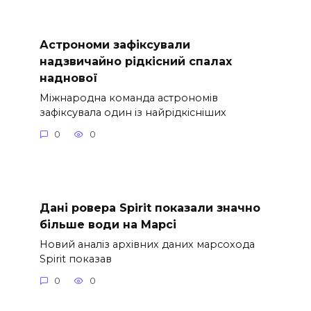
Астрономи зафіксували
надзвичайно рідкісний спалах
наднової
Міжнародна команда астрономів
зафіксувала один із найрідкісніших
0
0
Дані ровера Spirit показали значно
більше води на Марсі
Новий аналіз архівних даних марсохода
Spirit показав
0
0