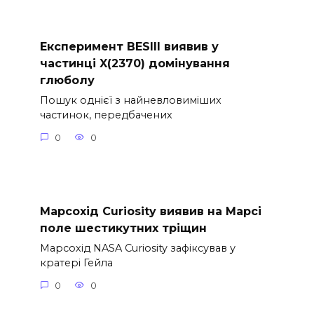
Експеримент BESIII виявив у
частинці X(2370) домінування
глюболу
Пошук однієї з найневловиміших
частинок, передбачених
0
0
Марсохід Curiosity виявив на Марсі
поле шестикутних тріщин
Марсохід NASA Curiosity зафіксував у
кратері Гейла
0
0