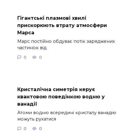
Гігантські плазмові хвилі
прискорюють втрату атмосфери
Марса
Марс постійно обдуває потік заряджених
частинок від
0
0
Кристалічна симетрія керує
квантовою поведінкою водню у
ванадії
Атоми водню всередині кристалу ванадію
можуть рухатися
0
0