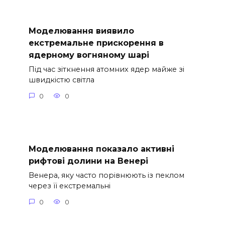
Моделювання виявило
екстремальне прискорення в
ядерному вогняному шарі
Під час зіткнення атомних ядер майже зі
швидкістю світла
0
0
Моделювання показало активні
рифтові долини на Венері
Венера, яку часто порівнюють із пеклом
через її екстремальні
0
0