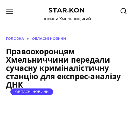
Перейти
STAR.KON
до
вмісту
новини Хмельницький
ГОЛОВНА
»
ОБЛАСНІ НОВИНИ
Правоохоронцям
Хмельниччини передали
сучасну криміналістичну
станцію для експрес-аналізу
ДНК
ОБЛАСНІ НОВИНИ