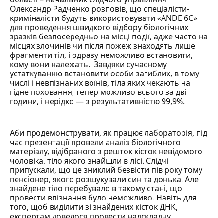
Олександр Радченко розповів, що спеціалісти-
криміналісти будуть використовувати «ANDE 6С»
для проведення швидкого відбору біологічних
зразків безпосередньо на місці події, адже часто на
місцях злочинів чи після пожеж знаходять лише
фрагменти тіл, і одразу неможливо встановити,
кому вони належать. Завдяки сучасному
устаткуванню встановити особи загиблих, в тому
числі і невпізнаних воїнів, тіла яких чекають на
гідне поховання, тепер можливо всього за дві
години, і нерідко — з результативністю 99,9%.
Аби продемонструвати, як працює лабораторія, під
час презентації провели аналіз біологічного
матеріалу, відібраного з решток кісток невідомого
чоловіка, тіло якого знайшли в лісі. Слідчі
припускали, що це зниклий безвісти пів року тому
пенсіонер, якого розшукували син та донька. Але
знайдене тіло перебувало в такому стані, що
провести впізнання було неможливо. Навіть для
того, щоб виділити зі знайдених кісток ДНК,
експертам довелося провести надскладну