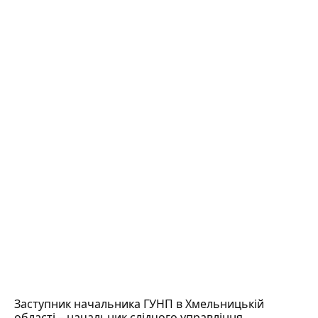
Заступник начальника ГУНП в Хмельницькій
області – начальник слідчого управління