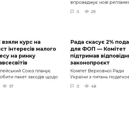
впроваджує нові регламе
0
29
 взяли курс на
Рада скасує 2% под
ист інтересів малого
для ФОП — Комітет
есу на ринку
підтримав відповідн
авсесвітів
законопроєкт
пейський Союз планує
Комітет Верховної Ради
обити пакет заходів щодо
України з питань податко
57
0
48