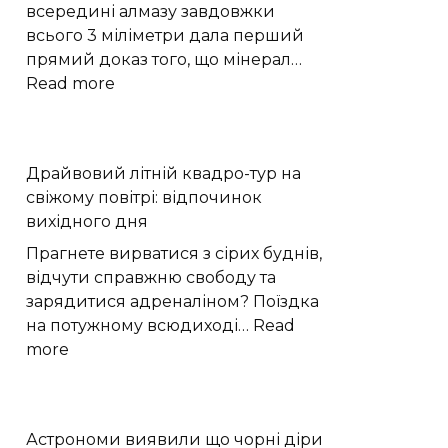
Поділля
всередині алмазу завдовжки
щодня
всього 3 міліметри дала перший
стають
прямий доказ того, що мінерал…
до
:
Read more
праці
Надглибокий
|
алмаз
Новини
показав,
Драйвовий літній квадро-тур на
Хмельницького
як
свіжому повітрі: відпочинок
“Є”
вода
вихідного дня
проникає
в
Прагнете вирватися з сірих буднів,
мантію
відчути справжню свободу та
Землі
зарядитися адреналіном? Поїздка
на потужному всюдиході…
Read
:
more
Драйвовий
літній
квадро-
Астрономи виявили що чорні діри
тур