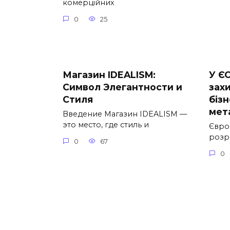
комерційних
0
25
Магазин IDEALISM:
У ЄС
Символ Элегантности и
зах
Стиля
бізн
мет
Введение Магазин IDEALISM —
это место, где стиль и
Євро
розр
0
67
0