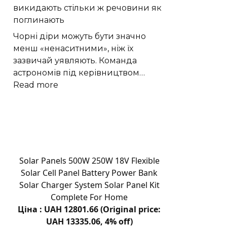
викидають стільки ж речовини як
на
поглинають
свіжому
повітрі:
Чорні діри можуть бути значно
відпочинок
менш «ненаситними», ніж їх
вихідного
зазвичай уявляють. Команда
дня
астрономів під керівництвом…
:
Read more
Астрономи
виявили
що
чорні
діри
викидають
Solar Panels 500W 250W 18V Flexible
стільки
Solar Cell Panel Battery Power Bank
ж
Solar Charger System Solar Panel Kit
речовини
Complete For Home
як
Ціна : UAH 12801.66 (Original price:
поглинають
UAH 13335.06, 4% off)