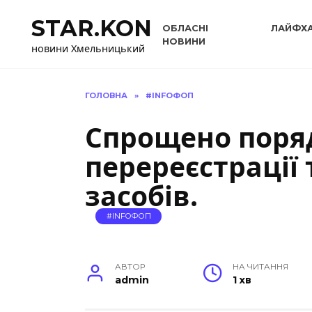
Перейти
STAR.KON
до
ОБЛАСНІ
ЛАЙФХ
вмісту
НОВИНИ
новини Хмельницький
ГОЛОВНА
»
#INFOФОП
Спрощено поряд
перереєстрації
засобів.
#INFOФОП
АВТОР
НА ЧИТАННЯ
admin
1 хв