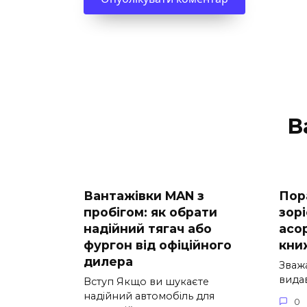
В
Вантажівки MAN з
Пор
пробігом: як обрати
зор
надійний тягач або
асо
фургон від офіційного
кни
дилера
Зваж
вида
Вступ Якщо ви шукаєте
надійний автомобіль для
0