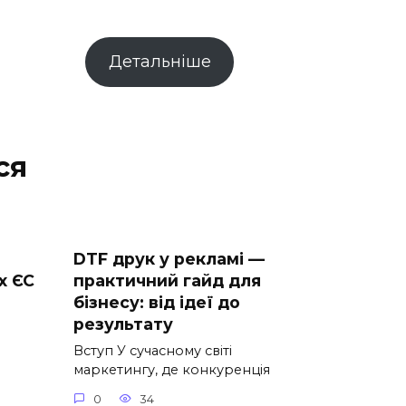
Детальніше
ся
DTF друк у рекламі —
х ЄС
практичний гайд для
бізнесу: від ідеї до
результату
Вступ У сучасному світі
маркетингу, де конкуренція
0
34