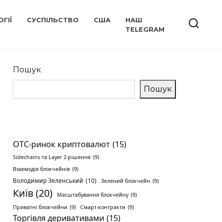
ГІЇ
СУСПІЛЬСТВО
США
НАШ
TELEGRAM
Пошук
Пошук
OTC-ринок криптовалют
(15)
Sidechains та Layer 2-рішення
(9)
Взаємодія блокчейнів
(9)
Володимир Зеленський
(10)
Зелений блокчейн
(9)
Київ
(20)
Масштабування блокчейну
(9)
Приватні блокчейни
(9)
Смарт-контракти
(9)
Торгівля деривативами
(15)