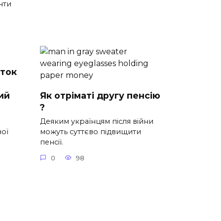
нти
аток
ий
Як отріматі другу пенсію
?
Деяким українцям після війни
вої
можуть суттєво підвищити
пенсії.
0
98