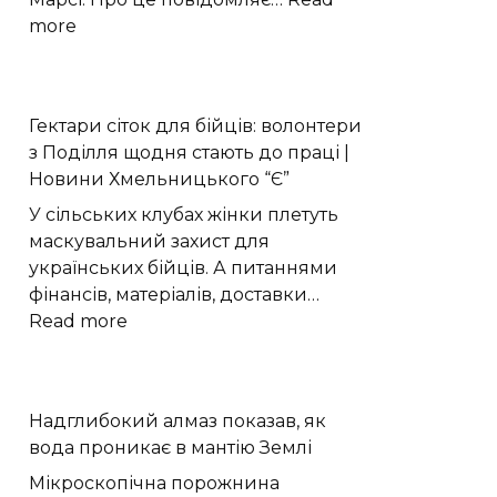
:
more
Perseverance
виявив
органічний
Гектари сіток для бійців: волонтери
вуглець
з Поділля щодня стають до праці |
під
Новини Хмельницького “Є”
поверхнею
Марса
У сільських клубах жінки плетуть
маскувальний захист для
українських бійців. А питаннями
фінансів, матеріалів, доставки…
:
Read more
Гектари
сіток
для
Надглибокий алмаз показав, як
бійців:
вода проникає в мантію Землі
волонтери
з
Мікроскопічна порожнина