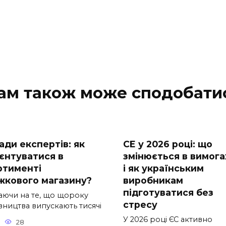
ам також може сподобати
ади експертів: як
СE у 2026 році: що
ієнтуватися в
змінюється в вимога
ртименті
і як українським
жкового магазину?
виробникам
підготуватися без
аючи на те, що щороку
стресу
вництва випускають тисячі
У 2026 році ЄС активно
28