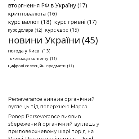
вторгнення РФ в Україну
(17)
криптовалюта
(16)
курс валют
(18)
курс гривні
(17)
курс євро
(15)
курс долара
(12)
новини України
(45)
погода у Києві
(13)
токенізація контенту
(11)
цифрові колекційні предмети
(11)
Perseverance виявив органічний
вуглець під поверхнею Марса
Ровер Perseverance виявив
збережений органічний вуглець у
приповерхневому шарі порід на
Марсі. Про це повідомляє…
Read