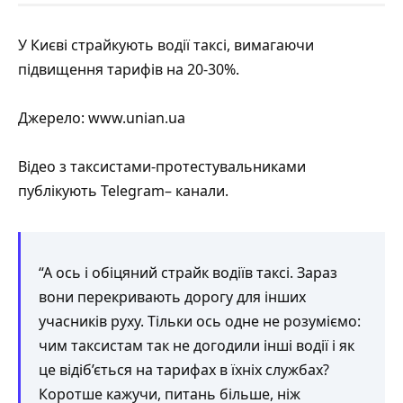
У Києві страйкують водії таксі, вимагаючи
підвищення тарифів на 20-30%.
Джерело:
www.unian.ua
Відео з таксистами-протестувальниками
публікують
Telegram
– канали.
“А ось і обіцяний страйк водіїв таксі. Зараз
вони перекривають дорогу для інших
учасників руху. Тільки ось одне не розуміємо:
чим таксистам так не догодили інші водії і як
це відіб’ється на тарифах в їхніх службах?
Коротше кажучи, питань більше, ніж