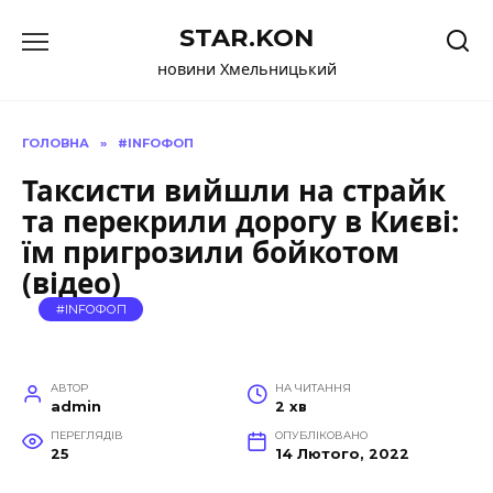
Перейти
STAR.KON
до
вмісту
новини Хмельницький
ГОЛОВНА
»
#INFOФОП
Таксисти вийшли на страйк
та перекрили дорогу в Києві:
їм пригрозили бойкотом
(відео)
#INFOФОП
АВТОР
НА ЧИТАННЯ
admin
2 хв
ПЕРЕГЛЯДІВ
ОПУБЛІКОВАНО
25
14 Лютого, 2022