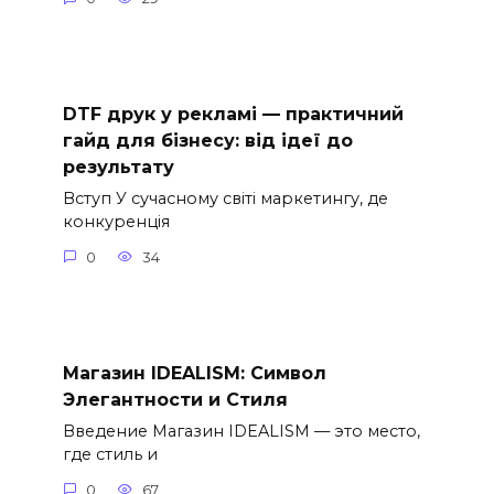
DTF друк у рекламі — практичний
гайд для бізнесу: від ідеї до
результату
Вступ У сучасному світі маркетингу, де
конкуренція
0
34
Магазин IDEALISM: Символ
Элегантности и Стиля
Введение Магазин IDEALISM — это место,
где стиль и
0
67