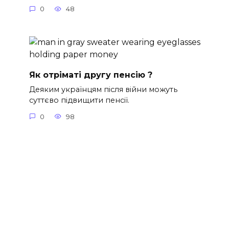
0
48
Як отріматі другу пенсію ?
Деяким українцям після війни можуть
суттєво підвищити пенсії.
0
98