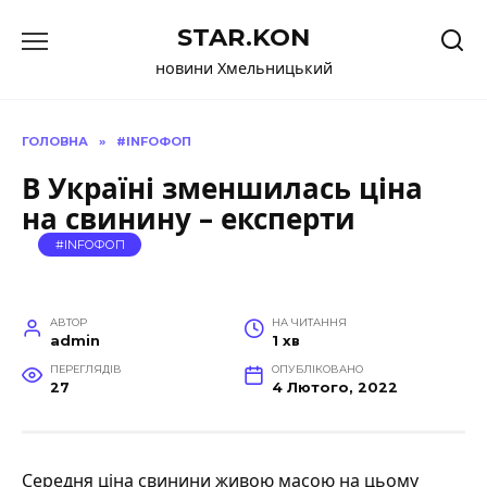
Перейти
STAR.KON
до
вмісту
новини Хмельницький
ГОЛОВНА
»
#INFOФОП
В Україні зменшилась ціна
на свинину – експерти
#INFOФОП
АВТОР
НА ЧИТАННЯ
admin
1 хв
ПЕРЕГЛЯДІВ
ОПУБЛІКОВАНО
27
4 Лютого, 2022
Середня ціна свинини живою масою на цьому