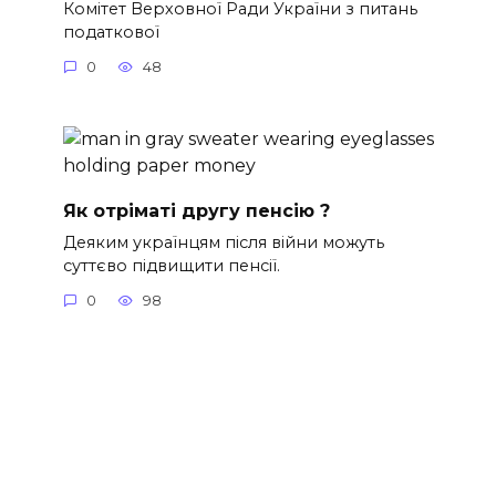
Комітет Верховної Ради України з питань
податкової
0
48
Як отріматі другу пенсію ?
Деяким українцям після війни можуть
суттєво підвищити пенсії.
0
98