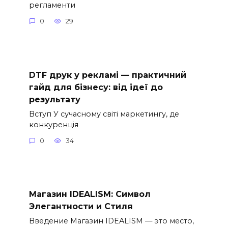
регламенти
0
29
DTF друк у рекламі — практичний
гайд для бізнесу: від ідеї до
результату
Вступ У сучасному світі маркетингу, де
конкуренція
0
34
Магазин IDEALISM: Символ
Элегантности и Стиля
Введение Магазин IDEALISM — это место,