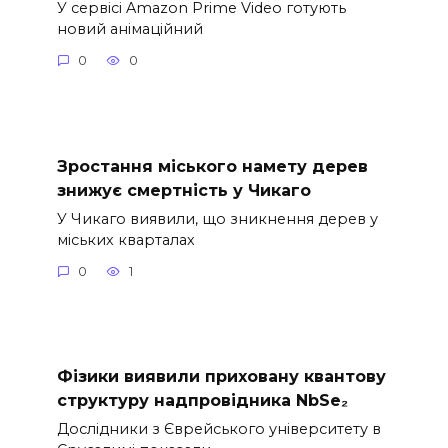
У сервісі Amazon Prime Video готують
новий анімаційний
0
0
Зростання міського намету дерев
знижує смертність у Чикаго
У Чикаго виявили, що зникнення дерев у
міських кварталах
0
1
Фізики виявили приховану квантову
структуру надпровідника NbSe₂
Дослідники з Єврейського університету в