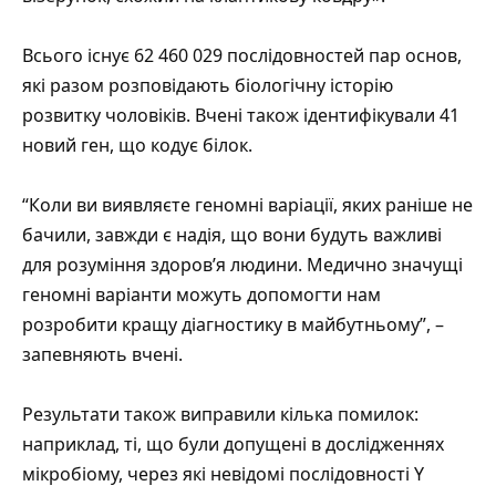
Всього існує 62 460 029 послідовностей пар основ,
які разом розповідають біологічну історію
розвитку чоловіків. Вчені також ідентифікували 41
новий ген, що кодує білок.
“Коли ви виявляєте геномні варіації, яких раніше не
бачили, завжди є надія, що вони будуть важливі
для розуміння здоров’я людини. Медично значущі
геномні варіанти можуть допомогти нам
розробити кращу діагностику в майбутньому”, –
запевняють вчені.
Результати також виправили кілька помилок:
наприклад, ті, що були допущені в дослідженнях
мікробіому, через які невідомі послідовності Y