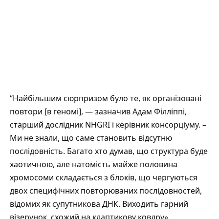
“Найбільшим сюрпризом було те, як організовані
повтори [в геномі], — зазначив Адам Філліппі,
старший дослідник NHGRI і керівник консорціуму. –
Ми не знали, що саме становить відсутню
послідовність. Багато хто думав, що структура буде
хаотичною, але натомість майже половина
хромосоми складається з блоків, що чергуються
двох специфічних повторюваних послідовностей,
відомих як супутникова ДНК. Виходить гарний
візерунок, схожий на клаптикову ковдру».