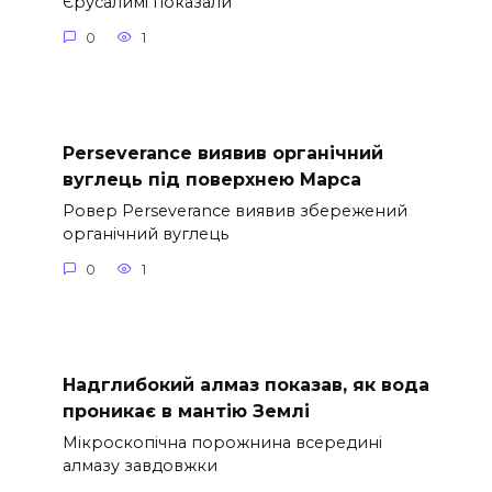
Єрусалимі показали
0
1
Perseverance виявив органічний
вуглець під поверхнею Марса
Ровер Perseverance виявив збережений
органічний вуглець
0
1
Надглибокий алмаз показав, як вода
проникає в мантію Землі
Мікроскопічна порожнина всередині
алмазу завдовжки