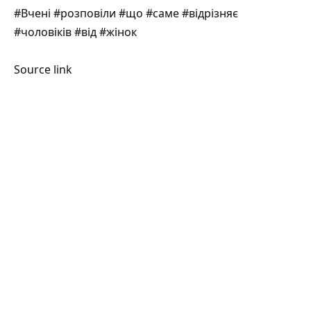
#Вчені #розповіли #що #саме #відрізняє
#чоловіків #від #жінок
Source link