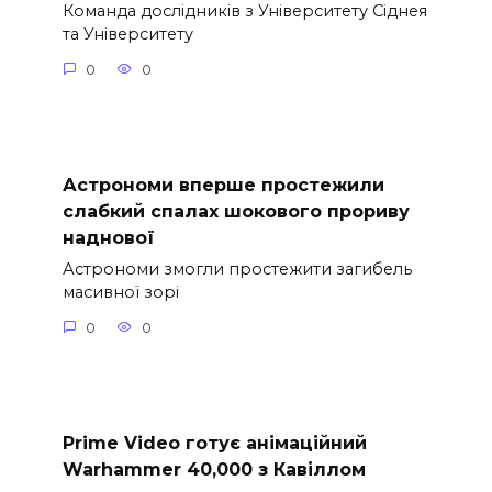
Команда дослідників з Університету Сіднея
та Університету
0
0
Астрономи вперше простежили
слабкий спалах шокового прориву
наднової
Астрономи змогли простежити загибель
масивної зорі
0
0
Prime Video готує анімаційний
Warhammer 40,000 з Кавіллом