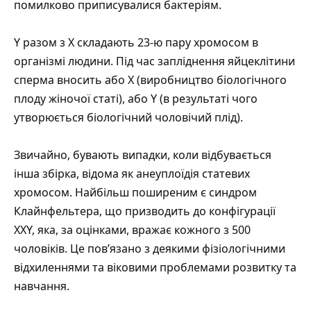
помилково приписувалися бактеріям.
Y разом з X складають 23-ю пару хромосом в
організмі людини. Під час запліднення яйцеклітини
сперма вносить або X (виробництво біологічного
плоду жіночої статі), або Y (в результаті чого
утворюється біологічний чоловічий плід).
Звичайно, бувають випадки, коли відбувається
інша збірка, відома як анеуплоїдія статевих
хромосом. Найбільш поширеним є синдром
Клайнфельтера, що призводить до конфігурації
XXY, яка, за оцінками, вражає кожного з 500
чоловіків. Це пов’язано з деякими фізіологічними
відхиленнями та віковими проблемами розвитку та
навчання.