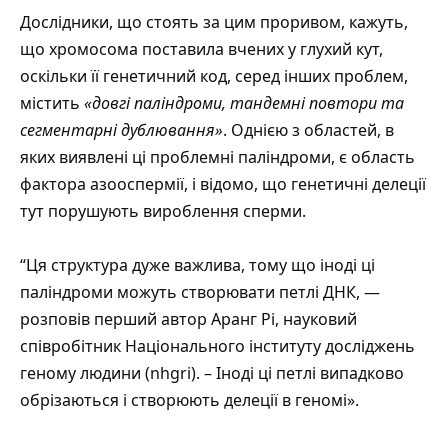
Дослідники, що стоять за цим проривом, кажуть,
що хромосома поставила вчених у глухий кут,
оскільки її генетичний код, серед інших проблем,
містить
«довгі паліндроми, тандемні повтори та
сегментарні дублювання»
. Однією з областей, в
яких виявлені ці проблемні паліндроми, є область
фактора азооспермії, і відомо, що генетичні делеції
тут порушують вироблення сперми.
“Ця структура дуже важлива, тому що іноді ці
паліндроми можуть створювати петлі ДНК, —
розповів перший автор Аранг Рі, науковий
співробітник Національного інституту досліджень
геному людини (nhgri). – Іноді ці петлі випадково
обрізаються і створюють делеції в геномі».