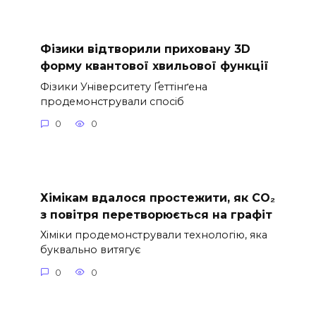
Фізики відтворили приховану 3D
форму квантової хвильової функції
Фізики Університету Ґеттінґена
продемонстрували спосіб
0
0
Хімікам вдалося простежити, як CO₂
з повітря перетворюється на графіт
Хіміки продемонстрували технологію, яка
буквально витягує
0
0