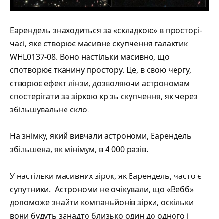
Еарендель знаходиться за «складкою» в просторі-
часі, яке створює масивне скупчення галактик
WHL0137-08. Воно настільки масивно, що
спотворює тканину простору. Це, в свою чергу,
створює ефект лінзи, дозволяючи астрономам
спостерігати за зіркою крізь скупчення, як через
збільшувальне скло.
На знімку, який вивчали астрономи, Еарендель
збільшена, як мінімум, в 4 000 разів.
У настільки масивних зірок, як Еарендель, часто є
супутники. Астрономи не очікували, що «Вебб»
допоможе знайти компаньйонів зірки, оскільки
вони будуть занадто близько один до одного і