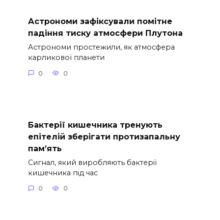
Астрономи зафіксували помітне
падіння тиску атмосфери Плутона
Астрономи простежили, як атмосфера
карликової планети
0
0
Бактерії кишечника тренують
епітелій зберігати протизапальну
пам’ять
Сигнал, який виробляють бактерії
кишечника під час
0
0