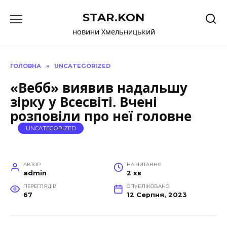
Перейти
STAR.KON
до
вмісту
новини Хмельницький
ГОЛОВНА
»
UNCATEGORIZED
«Вебб» виявив надальшу
зірку у Всесвіті. Вчені
розповіли про неї головне
UNCATEGORIZED
АВТОР
НА ЧИТАННЯ
admin
2 хв
ПЕРЕГЛЯДІВ
ОПУБЛІКОВАНО
67
12 Серпня, 2023