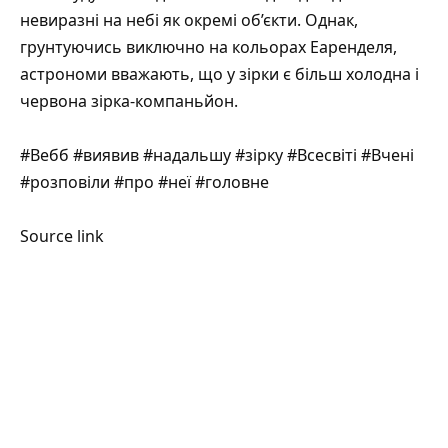
невиразні на небі як окремі об’єкти. Однак,
грунтуючись виключно на кольорах Еаренделя,
астрономи вважають, що у зірки є більш холодна і
червона зірка-компаньйон.
#Вебб #виявив #надальшу #зірку #Всесвіті #Вчені
#розповіли #про #неї #головне
Source link