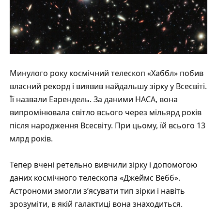
Минулого року космічний телескоп «Хаббл» побив
власний рекорд і виявив найдальшу зірку у Всесвіті.
Її назвали Еарендель. За даними НАСА, вона
випромінювала світло всього через мільярд років
після народження Всесвіту. При цьому, їй всього 13
млрд років.
Тепер вчені ретельно
вивчили
зірку і допомогою
даних космічного телескопа «Джеймс Вебб».
Астрономи змогли з’ясувати тип зірки і навіть
зрозуміти, в якій галактиці вона знаходиться.