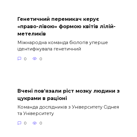
Генетичний перемикач керує
«право-лівою» формою квітів лілій-
метеликів
Міжнародна команда біологів уперше
ідентифікувала генетичний
0
0
Вчені пов’язали ріст мозку людини з
цукрами в раціоні
Команда дослідників з Університету Сіднея
та Університету
0
0