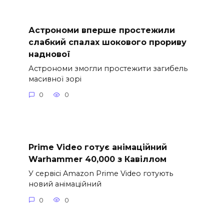
Астрономи вперше простежили
слабкий спалах шокового прориву
наднової
Астрономи змогли простежити загибель
масивної зорі
0
0
Prime Video готує анімаційний
Warhammer 40,000 з Кавіллом
У сервісі Amazon Prime Video готують
новий анімаційний
0
0