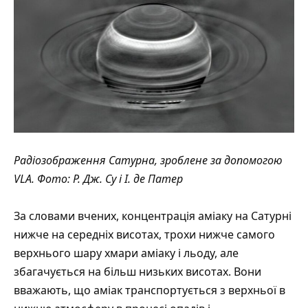
Радіозображення Сатурна, зроблене за допомогою
VLA. Фото: Р. Дж. Су і І. де Патер
За словами вчених, концентрація аміаку на Сатурні
нижче на середніх висотах, трохи нижче самого
верхнього шару хмари аміаку і льоду, але
збагачується на більш низьких висотах. Вони
вважають, що аміак транспортується з верхньої в