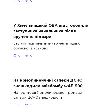
0
0
У Хмельницькій ОВА відсторонили
заступника начальника після
вручення підозри
Заступника начальника Хмельницької
обласної військової
0
0
На Ярмолинеччині сапери ДСНС
знешкодили авіабомбу ФАБ-500
На території Ярмолинецької громади
сапери ДСНС знешкодили