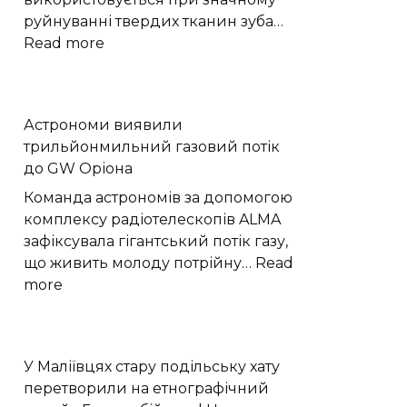
руйнуванні твердих тканин зуба…
:
Read more
Коронки
на
зуби
Астрономи виявили
–
трильйонмильний газовий потік
це
до GW Оріона
бездоганне
рішення
Команда астрономів за допомогою
для
комплексу радіотелескопів ALMA
відновлення
зафіксувала гігантський потік газу,
пошкоджених
що живить молоду потрійну…
Read
зубів
:
more
Астрономи
виявили
трильйонмильний
У Маліївцях стару подільську хату
газовий
перетворили на етнографічний
потік