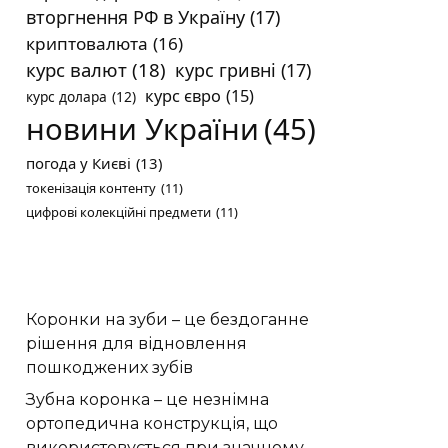
вторгнення РФ в Україну
(17)
криптовалюта
(16)
курс валют
(18)
курс гривні
(17)
курс євро
(15)
курс долара
(12)
новини України
(45)
погода у Києві
(13)
токенізація контенту
(11)
цифрові колекційні предмети
(11)
Коронки на зуби – це бездоганне
рішення для відновлення
пошкоджених зубів
Зубна коронка – це незнімна
ортопедична конструкція, що
використовується при значному