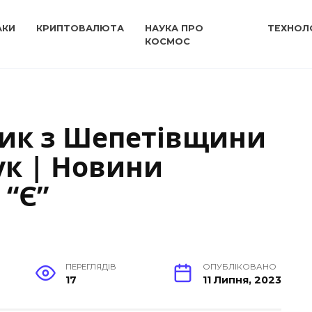
АКИ
КРИПТОВАЛЮТА
НАУКА ПРО
ТЕХНОЛО
КОСМОС
ник з Шепетівщини
ук | Новини
 “Є”
ПЕРЕГЛЯДІВ
ОПУБЛІКОВАНО
17
11 Липня, 2023