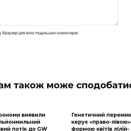
ому браузері для моїх подальших коментарів.
ам також може сподобати
рономи виявили
Генетичний переми
льйонмильний
керує «право-лівою»
овий потік до GW
формою квітів лілій-