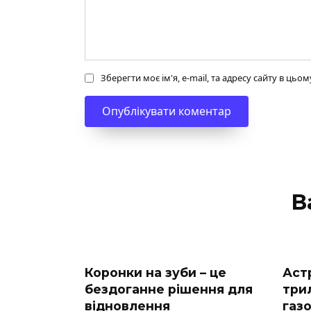
Зберегти моє ім'я, e-mail, та адресу сайту в ць
В
Коронки на зуби – це
Аст
бездоганне рішення для
три
відновлення
газ