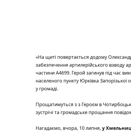
«На щиті повертається додому Олександр 
забезпечення артилерійського взводу арт
частини А4699. Герой загинув під час ви
населеного пункту Юрківка Запорізької о
у громаді.
Прощатимуться з з Героєм в Чотирбоцько
зустрічі та громадське прощання повідо
Нагадаємо, вчора, 10 липня,
у Хмельниц