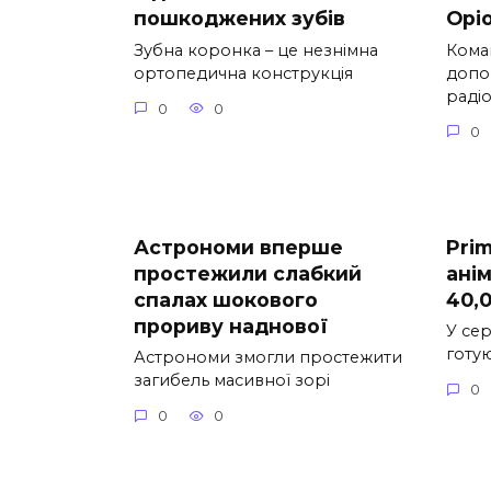
пошкоджених зубів
Орі
Зубна коронка – це незнімна
Кома
ортопедична конструкція
допо
раді
0
0
0
Астрономи вперше
Prim
простежили слабкий
ані
спалах шокового
40,
прориву наднової
У сер
готу
Астрономи змогли простежити
загибель масивної зорі
0
0
0