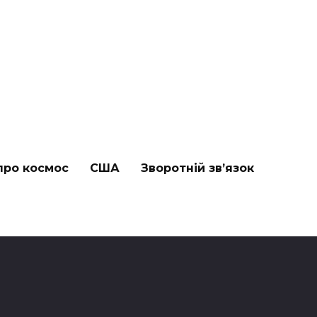
про космос
США
Зворотній зв’язок