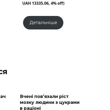
UAH 13335.06, 4% off)
Детальніше
ся
кач
Вчені пов’язали ріст
мозку людини з цукрами
в раціоні