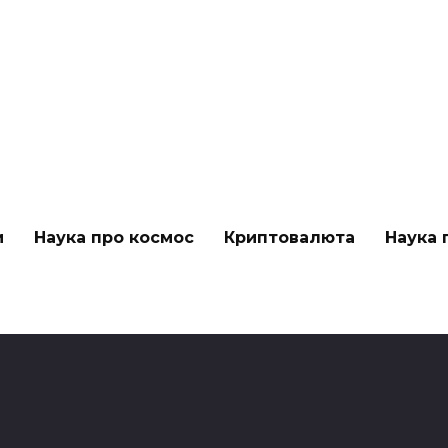
и
Наука про космос
Криптовалюта
Наука 