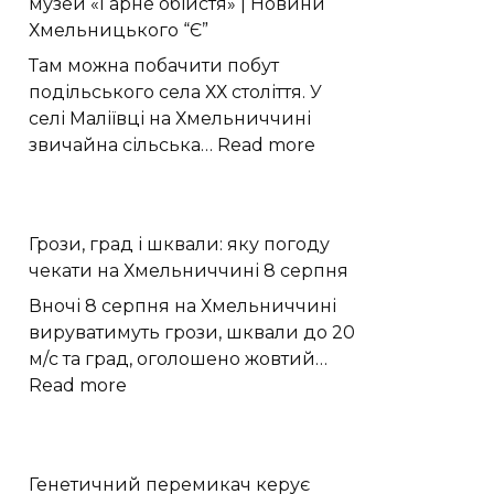
музей «Гарне обійстя» | Новини
до
Хмельницького “Є”
GW
Оріона
Там можна побачити побут
подільського села ХХ століття. У
селі Маліївці на Хмельниччині
:
звичайна сільська…
Read more
У
Маліївцях
стару
Грози, град і шквали: яку погоду
подільську
чекати на Хмельниччині 8 серпня
хату
перетворили
Вночі 8 серпня на Хмельниччині
на
вируватимуть грози, шквали до 20
етнографічний
м/с та град, оголошено жовтий…
музей
:
Read more
«Гарне
Грози,
обійстя»
град
|
і
Генетичний перемикач керує
Новини
шквали: