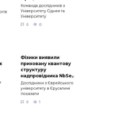
Команда дослідників з
Університету Сіднея та
огів
Університету
0
0
Фізики виявили
є
приховану квантову
структуру
надпровідника NbSe₂
х
Дослідники з Єврейського
університету в Єрусалимі
показали
0
1