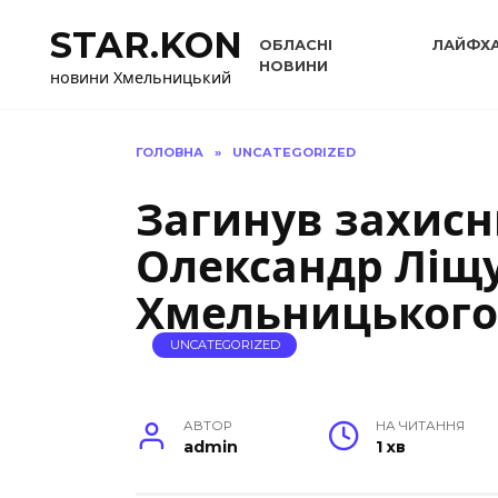
Перейти
STAR.KON
до
ОБЛАСНІ
ЛАЙФХ
вмісту
НОВИНИ
новини Хмельницький
ГОЛОВНА
»
UNCATEGORIZED
Загинув захис
Олександр Ліщ
Хмельницького
UNCATEGORIZED
АВТОР
НА ЧИТАННЯ
admin
1 хв