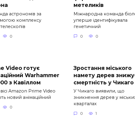
она
метеликів
нда астрономів за
Міжнародна команда біол
могою комплексу
уперше ідентифікувала
отелескопів
генетичний
0
0
0
e Video готує
Зростання міського
маційний Warhammer
намету дерев знижу
000 з Кавіллом
смертність у Чикаго
вісі Amazon Prime Video
У Чикаго виявили, що
ють новий анімаційний
зникнення дерев у міськи
кварталах
0
0
1