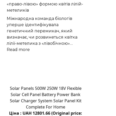
«право-лівою» формою квітів лілій-
Хмельницького
яку
метеликів
“Є”
погоду
чекати
Міжнародна команда біологів
на
уперше ідентифікувала
Хмельниччині
генетичний перемикач, який
8
визначає, чи розвинеться квітка
серпня
лілії-метелика з «лівобічною»…
:
Read more
Генетичний
перемикач
керує
«право-
лівою»
формою
Solar Panels 500W 250W 18V Flexible
квітів
Solar Cell Panel Battery Power Bank
лілій-
Solar Charger System Solar Panel Kit
метеликів
Complete For Home
Ціна : UAH 12801.66 (Original price: