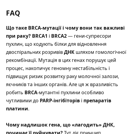
FAQ
Що таке BRCA-мутації і чому вони так важливі
при раку?
BRCA1
і
BRCA2
— гени-супресори
пухлин, що кодують білки для відновлення
двоспіральних розривів
ДНК
шляхом гомологічної
рекомбінації. Мутація в цих генах порушує цей
процес, накопичує геномну нестабільність і
підвищує ризик розвитку раку молочної залози,
яєчників та інших органів. Але ця ж вразливість
робить
BRCA
-мутантні пухлини особливо
чутливими до
PARP-інгібіторів
і
препаратів
платини
.
Чому надлишок гена, що «лагодить» ДНК,
починає її руйнувати?
Тут діє принцип