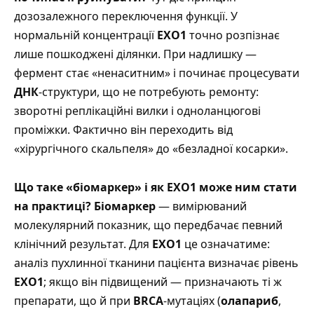
дозозалежного переключення функції. У
нормальній концентрації
EXO1
точно розпізнає
лише пошкоджені ділянки. При надлишку —
фермент стає «ненаситним» і починає процесувати
ДНК
-структури, що не потребують ремонту:
зворотні реплікаційні вилки і одноланцюгові
проміжки. Фактично він переходить від
«хірургічного скальпеля» до «безладної косарки».
Що таке «біомаркер» і як EXO1 може ним стати
на практиці?
Біомаркер
— вимірюваний
молекулярний показник, що передбачає певний
клінічний результат. Для
EXO1
це означатиме:
аналіз пухлинної тканини пацієнта визначає рівень
EXO1
; якщо він підвищений — призначають ті ж
препарати, що й при
BRCA
-мутаціях (
олапариб
,