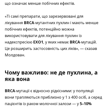
що означає менше побічних ефектів.
«Ті самі препарати, що зарезервовані для
лікування
BRCA
-мутантних пухлин і мають менше
побічних ефектів, потенційно можна
використовувати для лікування пухлин із
надекспресією
EXO1
, у яких немає
BRCA
-мутацій.
Це розширить застосовність цих ліків», — сказав
Молдован.
Чому важливо: не де пухлина, а
яка вона
BRCA
-мутації є відносно рідкісними: у популяції
вони трапляються приблизно у 1 з 400 осіб, а серед
пацієнтів із раком молочної залози — у
5–10%