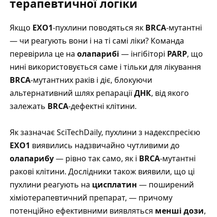
терапевтичної логіки
Якщо
EXO1
-пухлини поводяться як
BRCA
-мутантні
— чи реагують вони і на ті самі ліки? Команда
перевірила це на
олапарибі
— інгібіторі
PARP
, що
нині використовується саме і тільки для лікування
BRCA
-мутантних раків і діє, блокуючи
альтернативний шлях репарації
ДНК
, від якого
залежать
BRCA
-дефектні клітини.
Як зазначає SciTechDaily
, пухлини з надекспресією
EXO1
виявились надзвичайно чутливими до
олапарибу
— рівно так само, як і
BRCA
-мутантні
ракові клітини. Дослідники також виявили, що ці
пухлини реагують на
цисплатин
— поширений
хіміотерапевтичний препарат, — причому
потенційно ефективними виявляться
менші дози
,