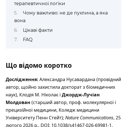
терапевтичної логіки
Чому важливо: не де пухлина, а яка
вона
Цікаві факти
FAQ
Що відомо коротко
Дослідження:
Александра Нусавардана (провідний
автор, щойно захистила докторат з біомедичних
наук), Клодія М. Ніколає і
Джордж-Лучіан
Молдован
(старший автор, проф. молекулярної і
прецизійної медицини, Коледж медицини
Університету Пенн Стейт);
Nature Communications
, 25
лютого 2026 р., DOI: 10.1038/s41467-026-69981-1.