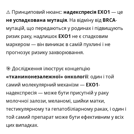
⚠️ Принциповий нюанс:
надекспресія EXO1
— це
не успадкована мутація
.
На відміну від
BRCA
-
мутацій, що передаються у родинах і підвищують
ризик раку, надлишок
EXO1
не є спадковим
маркером — він виникає в самій пухлині і не
прогнозує ризику захворювання
.
🎯 Дослідження ілюструє концепцію
«тканинонезалежної» онкології
:
один і той
самий молекулярний механізм —
EXO1
-
надекспресія — може бути присутній у раку
молочної залози, меланомі, шийки матки,
тестикулярному та гепатобіліарному раках
, і один і
той самий препарат може бути ефективним у всіх
цих випадках.