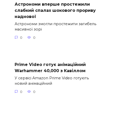
Астрономи вперше простежили
слабкий спалах шокового прориву
наднової
Астрономи змогли простежити загибель
масивної зорі
0
0
Prime Video готує анімаційний
Warhammer 40,000 з Кавіллом
У сервісі Amazon Prime Video готують
новий анімаційний
0
0