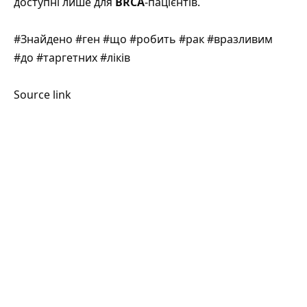
доступні лише для
BRCA
-пацієнтів.
#Знайдено #ген #що #робить #рак #вразливим
#до #таргетних #ліків
Source link