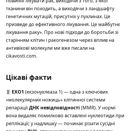
повинні лікувати рак, виходячи з того, з якої
тканини він походить, а виходячи з ландшафту
генетичних мутацій, присутніх у пухлинах. Це
призведе до ефективного лікування. Це майбутнє
лікування раку».
Про нові підходи до боротьби зі
старінням клітин і ракогенезом через вплив на
антивікові молекули ми вже писали на
cikavosti.com
.
Цікаві факти
🧬
EXO1
(екзонуклеаза 1) — одна з ключових
«молекулярних ножиць» клітинної системи
репарації
ДНК
невідповідності
(MMR).
У нормі
вона видаляє помилково вставлені нуклеотиди при
реплікації; у надлишку — починає різати сусідні