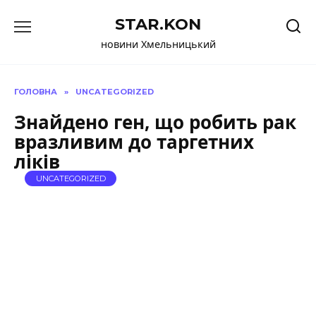
Перейти
STAR.KON
до
вмісту
новини Хмельницький
ГОЛОВНА
»
UNCATEGORIZED
Знайдено ген, що робить рак
вразливим до таргетних
ліків
UNCATEGORIZED