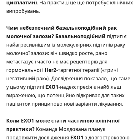
цисплатин
). На практиці це ще потребує клінічних
випробувань.
Чим небезпечний базальноподібний рак
молочної залози?
Базальноподібний
підтип є
найагресивнішим із молекулярних підтипів раку
молочної залози: він швидко росте, рано
метастазує і часто не має рецепторів для
гормональної і
Her2
-таргетної терапії («тричі
негативний рак»). Дослідження показало, що саме
у цьому підтипі
EXO1
-надекспресія є найбільш
вираженою, що потенційно відкриває для таких
пацієнток принципово нові варіанти лікування.
Коли EXO1 може стати частиною клінічної
практики?
Команда Молдована планує
продовжити дослідження
EXO1
з довгостроковою