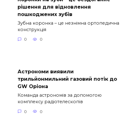
рішення для відновлення
пошкоджених зубів
Зубна коронка – це незнімна ортопедична
конструкція
0
0
Астрономи виявили
трильйонмильний газовий потік до
GW Оріона
Команда астрономів за допомогою
комплексу радіотелескопів
0
0