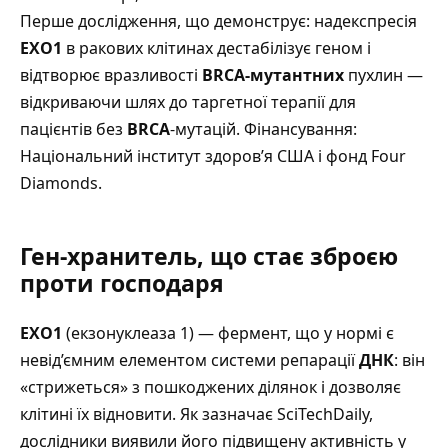
Перше дослідження, що демонструє: надекспресія
EXO1
в ракових клітинах дестабілізує геном і
відтворює вразливості
BRCA-мутантних
пухлин —
відкриваючи шлях до таргетної терапії для
пацієнтів без
BRCA
-мутацій. Фінансування:
Національний інститут здоров’я США і фонд Four
Diamonds.
Ген-хранитель, що стає зброєю
проти господаря
EXO1
(екзонуклеаза 1) — фермент, що у нормі є
невід’ємним елементом системи репарації
ДНК
: він
«стрижеться» з пошкоджених ділянок і дозволяє
клітині їх відновити.
Як зазначає SciTechDaily
,
дослідники виявили його підвищену активність у