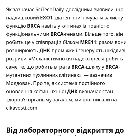
Як зазначає SciTechDaily
, дослідники виявили, що
надлишковий
EXO1
здатен пригнічувати захисну
функцію
BRCA
навіть у клітинах із повністю
функціональними
BRCA
-генами. Більше того, він
робить це у співпраці з білком
MRE11
: разом вони
розширюють
ДНК
-проміжки і генерують шкідливі
розриви. «Механістично ця надекспресія робить
саме те, що робить втрата
BRCA
-шляху у
BRCA
-
мутантних пухлинних клітинах», — зазначив
Молдован.
Про те, як система постійного
оновлення клітин і їхньої
ДНК
визначає стан
здоров’я організму загалом, ми вже писали на
cikavosti.com
.
Від лабораторного відкриття до