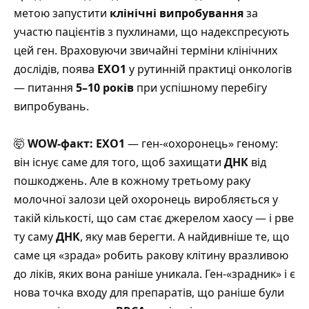
метою запустити
клінічні випробування
за
участю пацієнтів з пухлинами, що надекспресують
цей ген. Враховуючи звичайні терміни клінічних
дослідів, поява
EXO1
у рутинній практиці онкологів
— питання
5–10 років
при успішному перебігу
випробувань.
🤯
WOW-факт:
EXO1
— ген-«охоронець» геному:
він існує саме для того, щоб захищати
ДНК
від
пошкоджень. Але в кожному третьому раку
молочної залози цей охоронець виробляється у
такій кількості, що сам стає джерелом хаосу — і рве
ту саму
ДНК
, яку мав берегти. А найдивніше те, що
саме ця «зрада» робить ракову клітину вразливою
до ліків, яких вона раніше уникала. Ген-«зрадник» і є
нова точка входу для препаратів, що раніше були