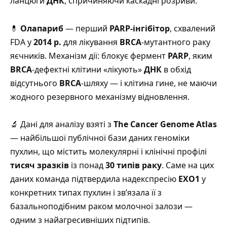
ланцюги
ДНК
, спричиняючи каскадні розриви
.
💊
Олапариб
— перший
PARP-інгібітор
, схвалений
FDA у
2014 р.
для лікування
BRCA
-мутантного раку
яєчників.
Механізм дії: блокує фермент
PARP
, яким
BRCA
-дефектні клітини «лікують»
ДНК
в обхід
відсутнього
BRCA
-шляху — і клітина гине, не маючи
жодного резервного механізму відновлення
.
🔬 Дані для аналізу взяті з
The Cancer Genome Atlas
— найбільшої публічної бази даних геноміки
пухлин, що містить молекулярні і клінічні профілі
тисяч зразків
із понад
30 типів раку
.
Саме на цих
даних команда підтвердила надекспресію
EXO1
у
конкретних типах пухлин і зв’язала її з
базальноподібним раком молочної залози —
одним з найагресивніших підтипів
.