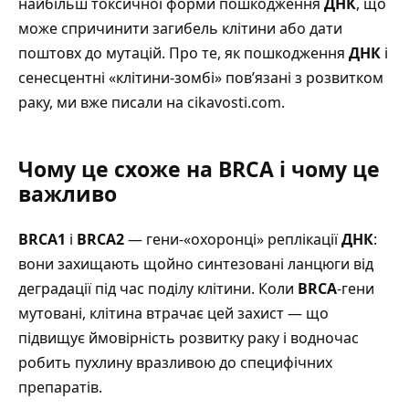
найбільш токсичної форми пошкодження
ДНК
, що
може спричинити загибель клітини або дати
поштовх до мутацій.
Про те, як пошкодження
ДНК
і
сенесцентні «клітини-зомбі» пов’язані з розвитком
раку, ми вже писали на cikavosti.com
.
Чому це схоже на BRCA і чому це
важливо
BRCA1
і
BRCA2
— гени-«охоронці» реплікації
ДНК
:
вони захищають щойно синтезовані ланцюги від
деградації під час поділу клітини. Коли
BRCA
-гени
мутовані, клітина втрачає цей захист — що
підвищує ймовірність розвитку раку і водночас
робить пухлину вразливою до специфічних
препаратів.