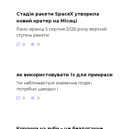
Стадія ракети SpaceX утворила
новий кратер на Місяці
Рано-вранці 5 серпня 2026 року верхній
ступінь ракети
0
0
як використовувати їх для прикраси
Чи наближається знаменна подія і
потрібно швидко і
0
0
Коронки на зуби – це бездоганне