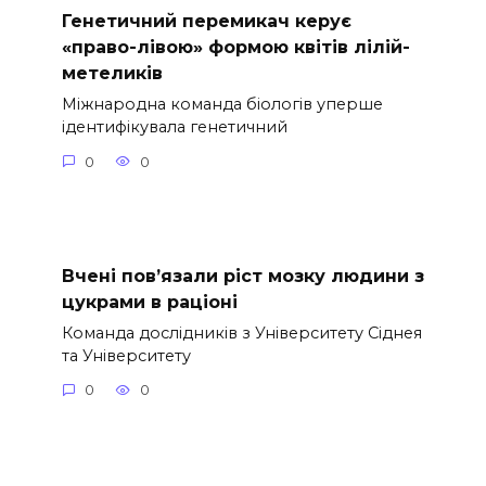
Генетичний перемикач керує
«право-лівою» формою квітів лілій-
метеликів
Міжнародна команда біологів уперше
ідентифікувала генетичний
0
0
Вчені пов’язали ріст мозку людини з
цукрами в раціоні
Команда дослідників з Університету Сіднея
та Університету
0
0