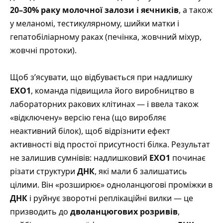
20–30% раку молочної залози і яєчників
, а також
у меланомі, тестикулярному, шийки матки і
гепатобіліарному раках (печінка, жовчний міхур,
жовчні протоки).
Щоб з’ясувати, що відбувається при надлишку
EXO1
, команда підвищила його виробництво в
лабораторних ракових клітинах — і ввела також
«відключену» версію гена (що виробляє
неактивний білок), щоб відрізнити ефект
активності від простої присутності білка. Результат
не залишив сумнівів: надлишковий
EXO1
починає
різати структури
ДНК
, які мали б залишатись
цілими. Він «розширює» одноланцюгові проміжки в
ДНК
і руйнує зворотні реплікаційні вилки — це
призводить до
дволанцюгових розривів
,