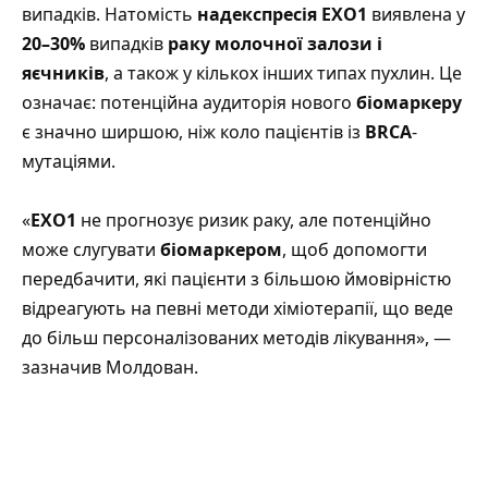
випадків. Натомість
надекспресія EXO1
виявлена у
20–30%
випадків
раку молочної залози і
яєчників
, а також у кількох інших типах пухлин. Це
означає: потенційна аудиторія нового
біомаркеру
є значно ширшою, ніж коло пацієнтів із
BRCA
-
мутаціями.
«
EXO1
не прогнозує ризик раку, але потенційно
може слугувати
біомаркером
, щоб допомогти
передбачити, які пацієнти з більшою ймовірністю
відреагують на певні методи хіміотерапії, що веде
до більш персоналізованих методів лікування», —
зазначив Молдован.