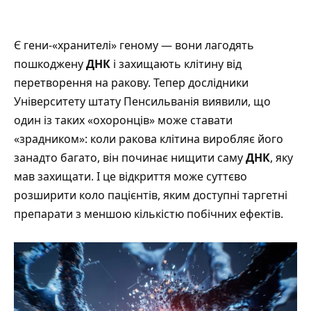
Є гени-«хранителі» геному — вони лагодять
пошкоджену
ДНК
і захищають клітину від
перетворення на ракову. Тепер дослідники
Університету штату Пенсильванія виявили, що
один із таких «охоронців» може ставати
«зрадником»: коли ракова клітина виробляє його
занадто багато, він починає нищити саму
ДНК
, яку
мав захищати. І це відкриття може суттєво
розширити коло пацієнтів, яким доступні таргетні
препарати з меншою кількістю побічних ефектів.