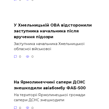
У Хмельницькій ОВА відсторонили
заступника начальника після
вручення підозри
Заступника начальника Хмельницької
обласної військової
0
0
На Ярмолинеччині сапери ДСНС
знешкодили авіабомбу ФАБ-500
На території Ярмолинецької громади
сапери ДСНС знешкодили
0
0