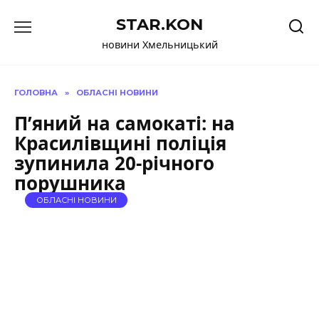
Перейти
STAR.KON
до
вмісту
новини Хмельницький
ГОЛОВНА
»
ОБЛАСНІ НОВИНИ
П’яний на самокаті: на
Красилівщині поліція
зупинила 20-річного
порушника
ОБЛАСНІ НОВИНИ