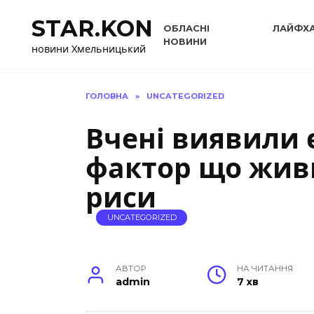
Перейти
STAR.KON
до
ОБЛАСНІ
ЛАЙФХ
вмісту
НОВИНИ
новини Хмельницький
ГОЛОВНА
»
UNCATEGORIZED
Вчені виявили
фактор що живи
риси
UNCATEGORIZED
АВТОР
НА ЧИТАННЯ
admin
7 хв