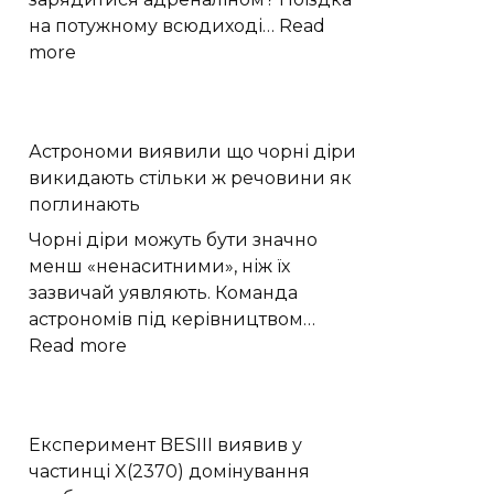
на потужному всюдиході…
Read
:
more
Драйвовий
літній
квадро-
Астрономи виявили що чорні діри
тур
викидають стільки ж речовини як
на
поглинають
свіжому
повітрі:
Чорні діри можуть бути значно
відпочинок
менш «ненаситними», ніж їх
вихідного
зазвичай уявляють. Команда
дня
астрономів під керівництвом…
:
Read more
Астрономи
виявили
що
Експеримент BESIII виявив у
чорні
частинці X(2370) домінування
діри