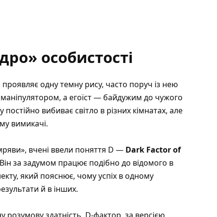
дро» особистості
проявляє одну темну рису, часто поруч із нею
 маніпулятором, а егоїст — байдужим до чужого
у постійно вибиває світло в різних кімнатах, але
му вимикачі.
ряви», вчені ввели поняття D —
Dark Factor of
 Він за задумом працює подібно до відомого в
екту, який пояснює, чому успіх в одному
езультати й в інших.
у розумову здатність, D-фактор, за версією