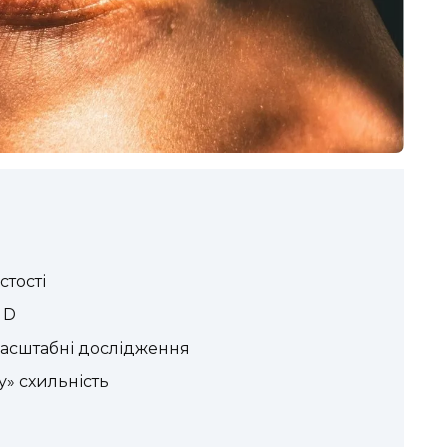
тості
 D
масштабні дослідження
у» схильність