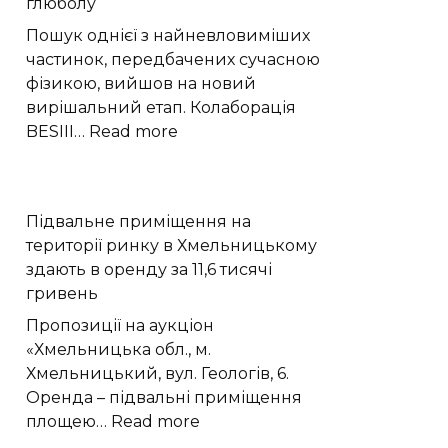
глюболу
викидають
стільки
Пошук однієї з найневловиміших
ж
частинок, передбачених сучасною
речовини
фізикою, вийшов на новий
як
вирішальний етап. Колаборація
поглинають
:
BESIII…
Read more
Експеримент
BESIII
виявив
Підвальне приміщення на
у
території ринку в Хмельницькому
частинці
здають в оренду за 11,6 тисячі
X(2370)
гривень
домінування
глюболу
Пропозиції на аукціон
«Хмельницька обл., м.
Хмельницький, вул. Геологів, 6.
Оренда – підвальні приміщення
:
площею…
Read more
Підвальне