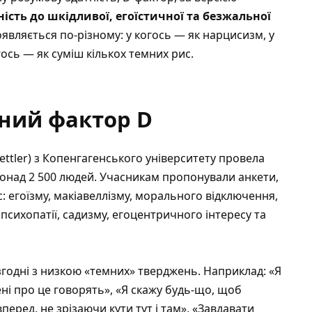
ість до шкідливої, егоїстичної та безжальної
оявляється по-різному: у когось — як нарцисизм, у
гось — як суміш кількох темних рис.
ний фактор D
ettler) з Копенгагенського університету провела
понад 2 500 людей. Учасникам пропонували анкети,
: егоїзму, макіавеллізму, морального відключення,
психопатії, садизму, егоцентричного інтересу та
згодні з низкою «темних» тверджень. Наприклад: «Я
ені про це говорять», «Я скажу будь-що, щоб
еред, не зрізаючи кути тут і там», «Завдавати