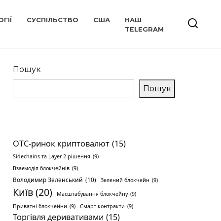
ГІЇ
СУСПІЛЬСТВО
США
НАШ
TELEGRAM
Пошук
Пошук
OTC-ринок криптовалют
(15)
Sidechains та Layer 2-рішення
(9)
Взаємодія блокчейнів
(9)
Володимир Зеленський
(10)
Зелений блокчейн
(9)
Київ
(20)
Масштабування блокчейну
(9)
Приватні блокчейни
(9)
Смарт-контракти
(9)
Торгівля деривативами
(15)