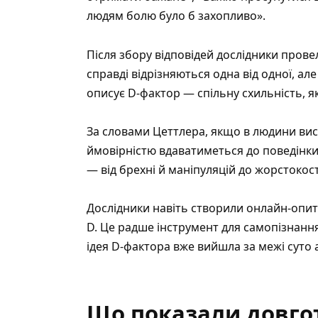
людям болю було б захопливо».
Після збору відповідей дослідники провел
справді відрізняються одна від одної, ал
описує D-фактор — спільну схильність, я
За словами Цеттлера, якщо в людини вис
ймовірністю вдаватиметься до поведінки
— від брехні й маніпуляцій до жорстокост
Дослідники навіть створили онлайн-опит
D. Це радше інструмент для самопізнання,
ідея D-фактора вже вийшла за межі суто 
Що показали довго