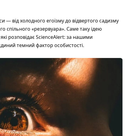
си — від холодного егоїзму до відвертого садизму
ого спільного «резервуара». Саме таку ідею
 які розповідає
ScienceAlert
: за нашими
диний темний фактор особистості.