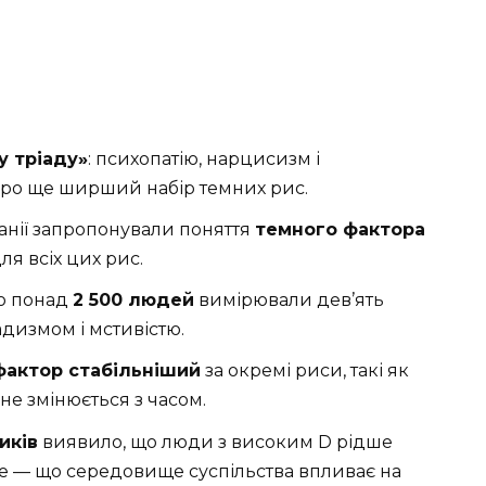
у тріаду»
: психопатію, нарцисизм і
 про ще ширший набір темних рис.
Данії запропонували поняття
темного фактора
ля всіх цих рис.
тю понад
2 500 людей
вимірювали дев’ять
адизмом і мстивістю.
фактор стабільніший
за окремі риси, такі як
не змінюється з часом.
иків
виявило, що люди з високим D рідше
нше — що середовище суспільства впливає на