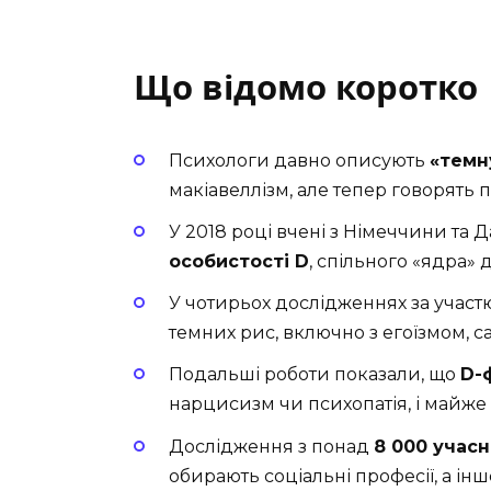
Що відомо коротко
Психологи давно описують
«темн
макіавеллізм, але тепер говорять
У 2018 році вчені з Німеччини та 
особистості D
, спільного «ядра» д
У чотирьох дослідженнях за учас
темних рис, включно з егоїзмом, с
Подальші роботи показали, що
D-
нарцисизм чи психопатія, і майже 
Дослідження з понад
8 000 учасн
обирають соціальні професії, а і