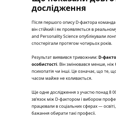
дослідження
Після першого опису D-фактора команда 
він стійкий і як проявляється в реальному
and Personality Science опублікували лон
спостерігали протягом чотирьох років.
Результат виявився тривожним:
D-факт
особистості
. Він змінювався менше, ніж
психопатія чи інші. Це означає, що те, щ
часом майже не коливається.
Ще одне дослідження з участю понад 8 00
зв’язок між D-фактором і вибором профе
працювали в соціальних сферах — освіті, 
бажання обирати такі професії.