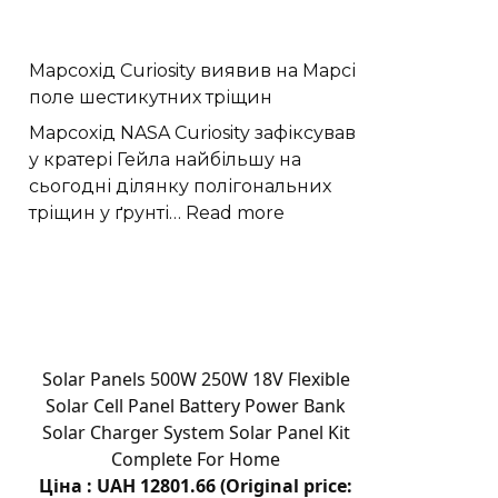
приміщення
на
Марсохід Curiosity виявив на Марсі
території
поле шестикутних тріщин
ринку
в
Марсохід NASA Curiosity зафіксував
Хмельницькому
у кратері Гейла найбільшу на
здають
сьогодні ділянку полігональних
в
:
тріщин у ґрунті…
Read more
оренду
Марсохід
за
Curiosity
11,6
виявив
тисячі
на
гривень
Марсі
поле
Solar Panels 500W 250W 18V Flexible
шестикутних
Solar Cell Panel Battery Power Bank
тріщин
Solar Charger System Solar Panel Kit
Complete For Home
Ціна : UAH 12801.66 (Original price: