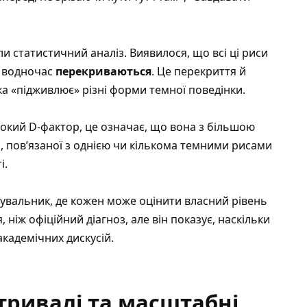
и статистичний аналіз. Виявилося, що всі ці риси
е водночас
перекриваються
. Це перекриття й
ка «підживлює» різні форми темної поведінки.
окий D-фактор, це означає, що вона з більшою
, пов’язаної з однією чи кількома темними рисами
і.
увальник, де кожен може оцінити власний рівень
 ніж офіційний діагноз, але він показує, наскільки
академічних дискусій.
тривалі та масштабні