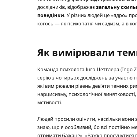
дослідників, відображає
загальну схильн
поведінки
. У різних людей це «ядро» пр
когось — як психопатія чи садизм, а в ко
Як вимірювали тем
Команда психолога Інґо Цеттлера (Ingo Z
серію з чотирьох досліджень за участю 
які вимірювали рівень дев’яти темних рис
нарцисизму, психологічної винятковості, 
мстивості.
Людей просили оцінити, наскільки вони 
знаю, що я особливий, бо всі постійно м
отримати бажане», «Важко просунутися вп