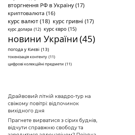
вторгнення РФ в Україну
(17)
криптовалюта
(16)
курс валют
(18)
курс гривні
(17)
курс євро
(15)
курс долара
(12)
новини України
(45)
погода у Києві
(13)
токенізація контенту
(11)
цифрові колекційні предмети
(11)
Драйвовий літній квадро-тур на
свіжому повітрі: відпочинок
вихідного дня
Прагнете вирватися з сірих буднів,
відчути справжню свободу та
зарядитися адреналіном? Поїздка