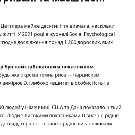
Цеттлера майже десятиліття вивчала, наскільки
 житті. У 2021 році в журналі Social Psychological
гітюдне дослідження понад 1 200 дорослих, яких
ор був найстабільнішим показником
 будь-яка окрема темна риса — нарцисизм,
о вимірює D, глибоко «вшите» в особистість і з
0 людей у Німеччині, США та Данії показало чіткий
сії. Люди з високими показниками D значно рідше
догляді, терапії — і навіть рідше висловлювали