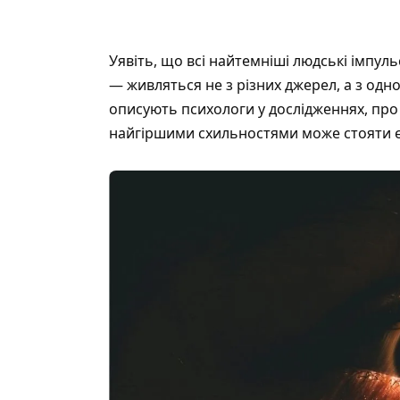
Уявіть, що всі найтемніші людські імпуль
— живляться не з різних джерел, а з одн
описують психологи у дослідженнях, про
найгіршими схильностями може стояти є