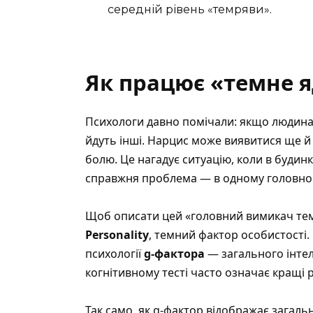
середній рівень «темряви».
Як працює «темне я
Психологи давно помічали: якщо людина 
йдуть інші. Нарцис може виявитися ще й
болю. Це нагадує ситуацію, коли в будинк
справжня проблема — в одному головно
Щоб описати цей «головний вимикач тем
Personality
, темний фактор особистості.
психології
g-фактора
— загального інтел
когнітивному тесті часто означає кращі р
Так само, як g-фактор відображає загальн