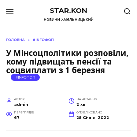
Перейти
STAR.KON
до
вмісту
новини Хмельницький
ГОЛОВНА
»
#INFOФОП
У Мінсоцполітики розповіли,
кому підвищать пенсії та
соцвиплати з 1 березня
#INFOФОП
АВТОР
НА ЧИТАННЯ
admin
2 хв
ПЕРЕГЛЯДІВ
ОПУБЛІКОВАНО
67
25 Січня, 2022