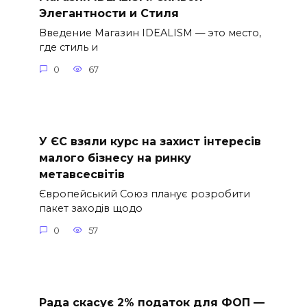
Элегантности и Стиля
Введение Магазин IDEALISM — это место,
где стиль и
0
67
У ЄС взяли курс на захист інтересів
малого бізнесу на ринку
метавсесвітів
Європейський Союз планує розробити
пакет заходів щодо
0
57
Рада скасує 2% податок для ФОП —