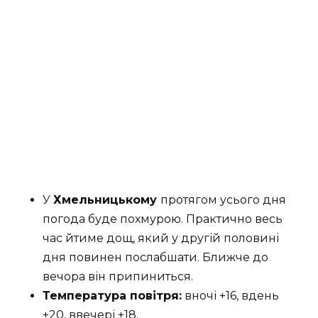
У
Хмельницькому
протягом усього дня
погода буде похмурою. Практично весь
час йтиме дощ, який у другій половині
дня повинен послабшати. Ближче до
вечора він припиниться.
Температура повітря:
вночі +16, вдень
+20, ввечері +18.