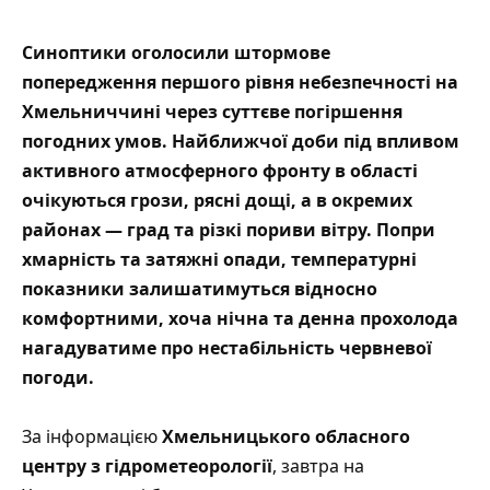
Синоптики оголосили штормове
попередження першого рівня небезпечності на
Хмельниччині через суттєве погіршення
погодних умов. Найближчої доби під впливом
активного атмосферного фронту в області
очікуються грози, рясні дощі, а в окремих
районах — град та різкі пориви вітру. Попри
хмарність та затяжні опади, температурні
показники залишатимуться відносно
комфортними, хоча нічна та денна прохолода
нагадуватиме про нестабільність червневої
погоди.
За інформацією
Хмел
ь
ницького
обласного
центру з гідрометеорології
, завтра на