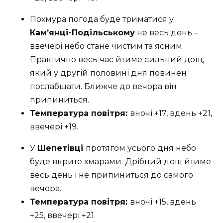
Похмура погода буде триматися у
Кам’янці-Подільському
не весь день –
ввечері небо стане чистим та ясним.
Практично весь час йтиме сильний дощ,
який у другій половині дня повинен
послабшати. Ближче до вечора він
припиниться.
Температура повітря:
вночі +17, вдень +21,
ввечері +19.
У
Шепетівці
протягом усього дня небо
буде вкрите хмарами. Дрібний дощ йтиме
весь день і не припиниться до самого
вечора.
Температура повітря:
вночі +15, вдень
+25, ввечері +21.