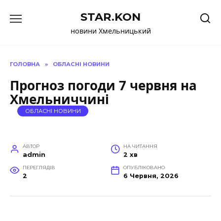
Перейти
STAR.KON
до
вмісту
новини Хмельницький
ГОЛОВНА
»
ОБЛАСНІ НОВИНИ
Прогноз погоди 7 червня на
Хмельниччині
ОБЛАСНІ НОВИНИ
АВТОР
НА ЧИТАННЯ
admin
2 хв
ПЕРЕГЛЯДІВ
ОПУБЛІКОВАНО
2
6 Червня, 2026