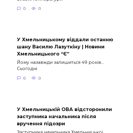
0
0
У Хмельницькому віддали останню
шану Василю Лазуткіну | Новини
Хмельницького “Є”
Йому назавжди залишиться 49 років…
Сьогодні
0
0
У Хмельницькій ОВА відсторонили
заступника начальника після
вручення підозри
Заступника начальника Хмельницької